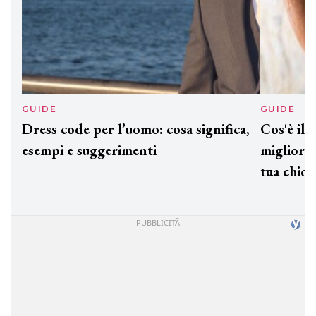
GUIDE
GUIDE
Dress code per l’uomo: cosa significa,
Cos'è il
esempi e suggerimenti
migliorar
tua chio