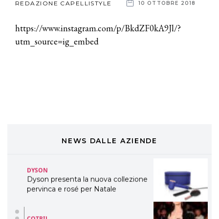
REDAZIONE CAPELLISTYLE
10 OTTOBRE 2018
TONI&GUY
News
https://www.instagram.com/p/BkdZF0kA9Jl/?
LABEL.M lancia la sua innovativa ed
eco-sostenibile linea di prodotti
utm_source=ig_embed
dalle
professionali
aziende
DAVINES
Davines presenta cofanetti beauty
preziosi per un regalo adatto ad
ogni capello
COSMOPROF WORLDWIDE BOLOGNA
Cosmprof Worldwide Bologna
presenta THE BEAUTY &
WELLNESS CONGRESS 2022: I
NEWS DALLE AZIENDE
TEMI
DYSON
Dyson presenta la nuova collezione
pervinca e rosé per Natale
COTRIL