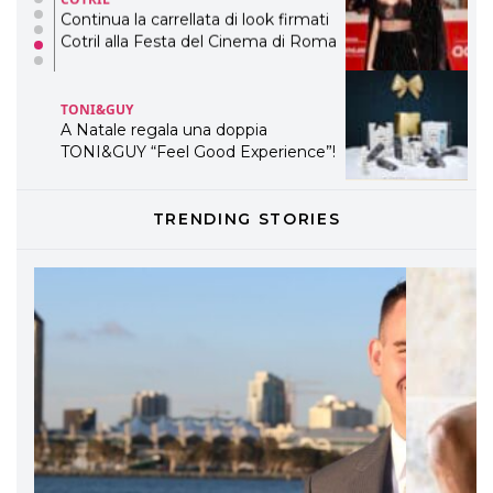
Continua la carrellata di look firmati
Cotril alla Festa del Cinema di Roma
TONI&GUY
A Natale regala una doppia
TONI&GUY “Feel Good Experience”!
TONI&GUY
TRENDING STORIES
LABEL.M lancia la sua innovativa ed
eco-sostenibile linea di prodotti
professionali
DAVINES
Davines presenta cofanetti beauty
preziosi per un regalo adatto ad
ogni capello