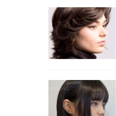
News
dalle
aziende