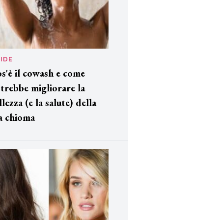
IDE
s'è il cowash e come
trebbe migliorare la
llezza (e la salute) della
a chioma