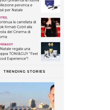
yson presenta la nuova
llezione pervinca e
sé per Natale
OTRIL
ntinua la carrellata di
ok firmati Cotril alla
esta del Cinema di
oma
ONI&GUY
 Natale regala una
oppia TONI&GUY “Feel
ood Experience”!
ONI&GUY
ABEL.M lancia la sua
TRENDING STORIES
novativa ed eco-
stenibile linea di
odotti professionali
AVINES
avines presenta
fanetti beauty preziosi
r un regalo adatto ad
ni capello