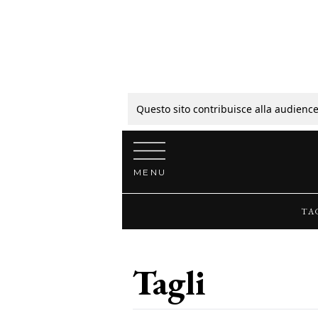
Tagli
Colori
Questo sito contribuisce alla audience
Vai al contenuto
Guide
MENU
Bellezza
TA
Lifestyle
Tagli
News