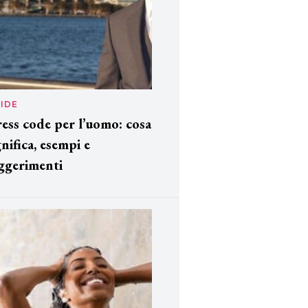
IDE
ess code per l’uomo: cosa
gnifica, esempi e
ggerimenti