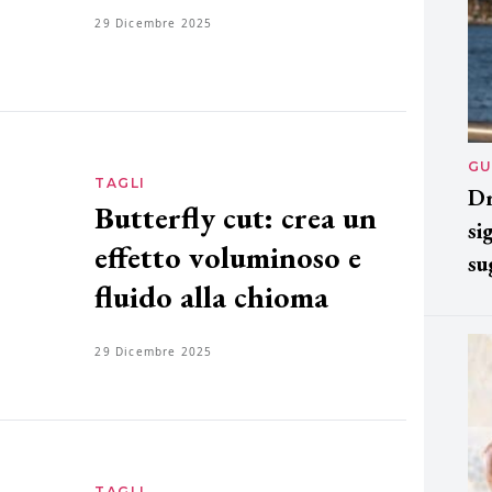
29 Dicembre 2025
GU
TAGLI
Dr
Butterfly cut: crea un
si
effetto voluminoso e
su
fluido alla chioma
29 Dicembre 2025
TAGLI