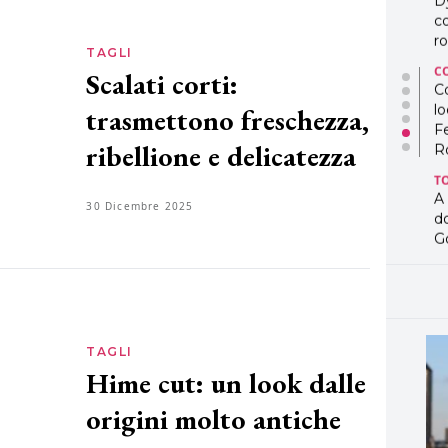
D
co
ro
TAGLI
C
Scalati corti:
Co
lo
trasmettono freschezza,
F
ribellione e delicatezza
R
T
A
30 Dicembre 2025
d
G
T
L
in
so
pr
TAGLI
D
Hime cut: un look dalle
D
co
origini molto antiche
pe
og