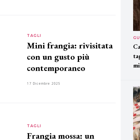
TAGLI
GU
Mini frangia: rivisitata
Ca
con un gusto più
ta
mi
contemporaneo
17 Dicembre 2025
TAGLI
Frangia mossa: un