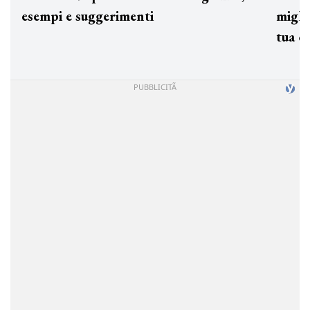
esempi e suggerimenti
miglio
tua c