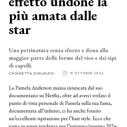
effetto undone la
più amata dalle
News
star
dalle
aziende
Una pettinatura senza sforzo e dona alla
maggior parte delle forme del viso e dei tipi
di capelli.
CHIARETTA.DINUNZIO
15 OTTOBRE 2024
La Pamela Anderson mania innescata dal suo
documentario su Netflix, oltre ad averci svelato il
punto di vista personale di Pamela sulla sua fama,
documentata all’infinito, ci ha anche fornito
un’eccellente ispirazione per l’hair style. Ecco che
torna in super tendenza per l’autunno/inverno 2024-