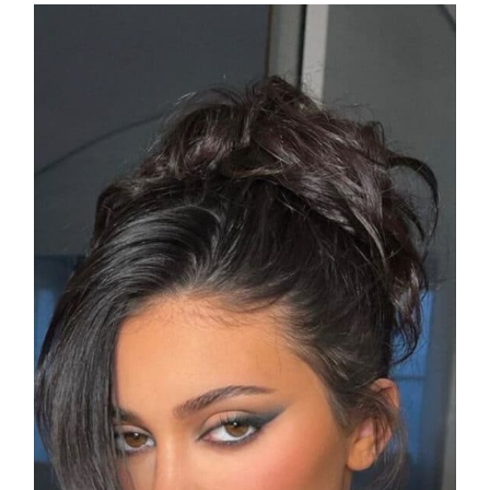
COSMOPROF WORLDWIDE BOLOGNA
Cosmprof Worldwide Bologna
presenta THE BEAUTY &
WELLNESS CONGRESS 2022: I
TEMI
DYSON
Dyson presenta la nuova collezione
pervinca e rosé per Natale