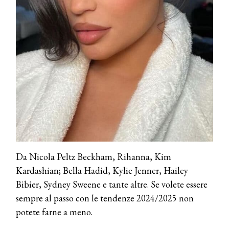
COTRIL
Continua la carrellata di look firmati
Cotril alla Festa del Cinema di Roma
TONI&GUY
A Natale regala una doppia
TONI&GUY “Feel Good Experience”!
TONI&GUY
LABEL.M lancia la sua innovativa ed
eco-sostenibile linea di prodotti
professionali
Da Nicola Peltz Beckham, Rihanna, Kim
DAVINES
Kardashian; Bella Hadid, Kylie Jenner, Hailey
Davines presenta cofanetti beauty
preziosi per un regalo adatto ad
Bibier, Sydney Sweene e tante altre. Se volete essere
ogni capello
sempre al passo con le tendenze 2024/2025 non
COSMOPROF WORLDWIDE BOLOGNA
potete farne a meno.
Cosmprof Worldwide Bologna
presenta THE BEAUTY &