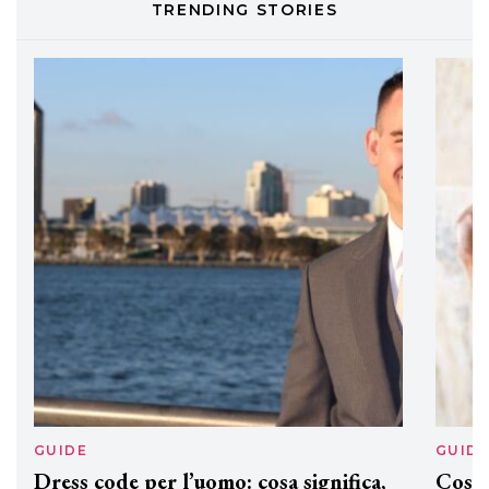
TRENDING STORIES
DAVINES
Davines presenta cofanetti beauty
preziosi per un regalo adatto ad
ogni capello
GUIDE
GUID
Dress code per l’uomo: cosa significa,
Cos'è