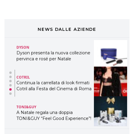
WELLNESS CONGRESS 2022: I
TEMI
DYSON
Dyson presenta la nuova collezione
NEWS DALLE AZIENDE
pervinca e rosé per Natale
COTRIL
Continua la carrellata di look firmati
Cotril alla Festa del Cinema di Roma
TONI&GUY
A Natale regala una doppia
TONI&GUY “Feel Good Experience”!
TONI&GUY
LABEL.M lancia la sua innovativa ed
eco-sostenibile linea di prodotti
professionali