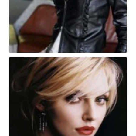
WELLNESS CONGRESS 2022: I
TEMI
DYSON
Dyson presenta la nuova collezione
pervinca e rosé per Natale
COTRIL
Continua la carrellata di look firmati
Cotril alla Festa del Cinema di Roma
TONI&GUY
A Natale regala una doppia
TONI&GUY “Feel Good Experience”!
TONI&GUY
LABEL.M lancia la sua innovativa ed
eco-sostenibile linea di prodotti
professionali