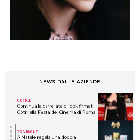
DAVINES
Davines presenta cofanetti beauty
preziosi per un regalo adatto ad
ogni capello
COSMOPROF WORLDWIDE BOLOGNA
Cosmprof Worldwide Bologna
presenta THE BEAUTY &
WELLNESS CONGRESS 2022: I
TEMI
DYSON
Dyson presenta la nuova collezione
pervinca e rosé per Natale
NEWS DALLE AZIENDE
COTRIL
Continua la carrellata di look firmati
Cotril alla Festa del Cinema di Roma
TONI&GUY
A Natale regala una doppia