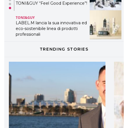
TONI&GUY “Feel Good Experience”!
TONI&GUY
LABEL.M lancia la sua innovativa ed
eco-sostenibile linea di prodotti
professionali
DAVINES
TRENDING STORIES
Davines presenta cofanetti beauty
preziosi per un regalo adatto ad
ogni capello