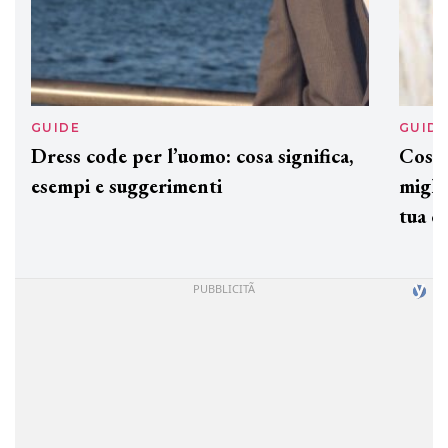
GUIDE
GUID
Dress code per l’uomo: cosa significa,
Cos'è
esempi e suggerimenti
miglio
tua c