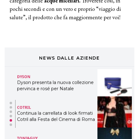
categoria delle
acque micellari.
Troverete così, in
pochi secondi e con un vero e proprio “viaggio di
DAVINES
salute”, il prodotto che fa maggiormente per voi!
Davines presenta cofanetti beauty
preziosi per un regalo adatto ad
ogni capello
COSMOPROF WORLDWIDE BOLOGNA
Cosmprof Worldwide Bologna
presenta THE BEAUTY &
WELLNESS CONGRESS 2022: I
NEWS DALLE AZIENDE
TEMI
DYSON
Dyson presenta la nuova collezione
pervinca e rosé per Natale
COTRIL
Continua la carrellata di look firmati
Cotril alla Festa del Cinema di Roma
TONI&GUY