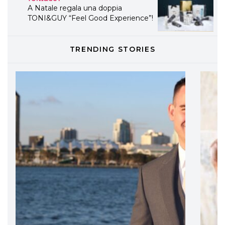
A Natale regala una doppia
TONI&GUY “Feel Good Experience”!
TONI&GUY
TRENDING STORIES
LABEL.M lancia la sua innovativa ed
eco-sostenibile linea di prodotti
professionali
DAVINES
Davines presenta cofanetti beauty
preziosi per un regalo adatto ad
ogni capello