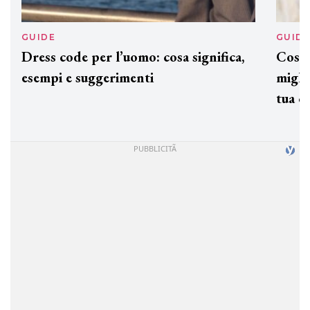
GUIDE
GUID
Dress code per l’uomo: cosa significa,
Cos'è
esempi e suggerimenti
miglio
tua c