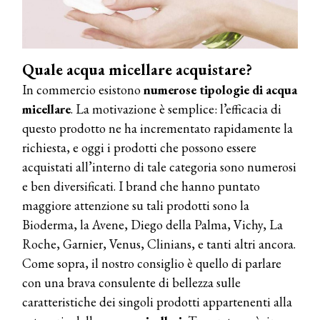
presenta THE BEAUTY &
WELLNESS CONGRESS 2022: I
TEMI
Quale acqua micellare acquistare?
DYSON
Dyson presenta la nuova collezione
In commercio esistono
numerose tipologie di acqua
pervinca e rosé per Natale
micellare
. La motivazione è semplice: l’efficacia di
questo prodotto ne ha incrementato rapidamente la
COTRIL
richiesta, e oggi i prodotti che possono essere
Continua la carrellata di look firmati
acquistati all’interno di tale categoria sono numerosi
Cotril alla Festa del Cinema di Roma
e ben diversificati. I brand che hanno puntato
maggiore attenzione su tali prodotti sono la
TONI&GUY
Bioderma, la Avene, Diego della Palma, Vichy, La
A Natale regala una doppia
TONI&GUY “Feel Good Experience”!
Roche, Garnier, Venus, Clinians, e tanti altri ancora.
Come sopra, il nostro consiglio è quello di parlare
TONI&GUY
con una brava consulente di bellezza sulle
LABEL.M lancia la sua innovativa ed
caratteristiche dei singoli prodotti appartenenti alla
eco-sostenibile linea di prodotti
professionali