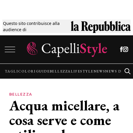
Questo sito contribuisce alla
Tagli
audience di
Vai al contenuto
Colori
Guide
TAGLI
COLORI
GUIDE
BELLEZZA
LIFESTYLE
NEWS
NEWS DALLE
Bellezza
BELLEZZA
Acqua micellare, a
Lifestyle
cosa serve e come
News