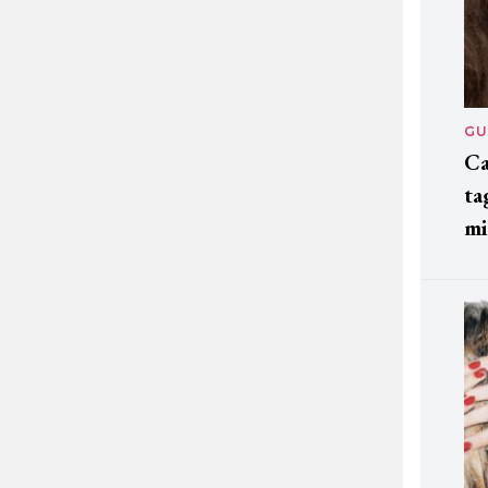
GU
Ca
ta
mi