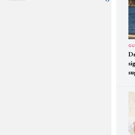
GU
Dr
si
su