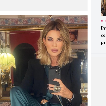
GU
Pr
co
pr