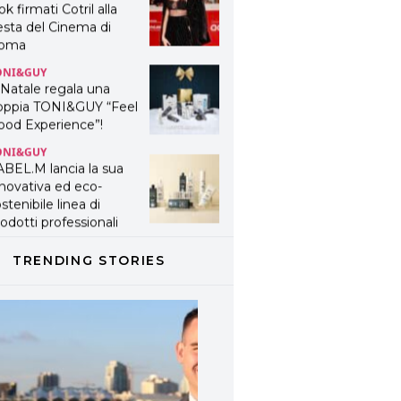
ok firmati Cotril alla
esta del Cinema di
oma
ONI&GUY
 Natale regala una
oppia TONI&GUY “Feel
ood Experience”!
ONI&GUY
ABEL.M lancia la sua
novativa ed eco-
stenibile linea di
odotti professionali
AVINES
avines presenta
TRENDING STORIES
fanetti beauty preziosi
r un regalo adatto ad
ni capello