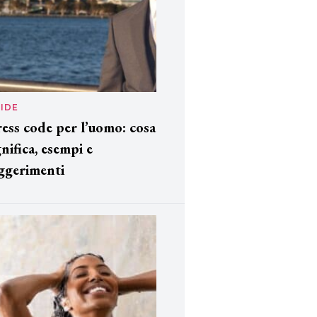
IDE
ess code per l’uomo: cosa
gnifica, esempi e
ggerimenti