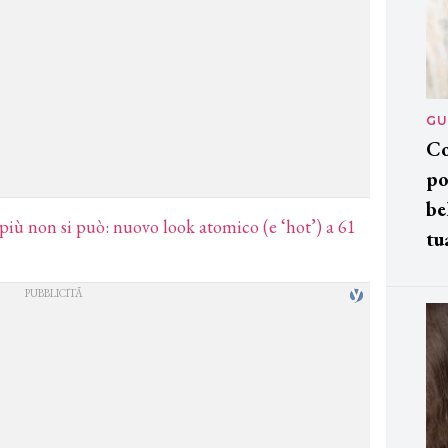
GU
Co
po
be
i più non si può: nuovo look atomico (e ‘hot’) a 61
tu