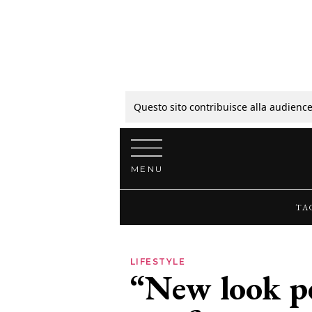
Tagli
Colori
Questo sito contribuisce alla audience
Vai al contenuto
Guide
MENU
Bellezza
TA
Lifestyle
LIFESTYLE
“New look pe
News