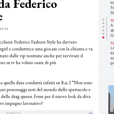
da Federico
lo
F
e
R
T
A
 2022
d
G
ucchiere Federico Fashion Style ha davvero
T
howgirl e conduttrice ama giocare con la chioma e va
L
in
 amato dalle vip nostrane anche per ravvivare il
so
rno in tv ha voluto osare di più.
pr
D
D
co
 da quella data condurrà infatti su Rai 2 “Non sono
pe
og
lcuni personaggi noti del mondo dello spettacolo e
 delle drag queen. Forse per il nuovo look da diva
uovo impegno lavorativo?