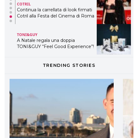
COTRIL
Continua la carrellata di look firmati
Cotril alla Festa del Cinema di Roma
TONI&GUY
A Natale regala una doppia
TONI&GUY “Feel Good Experience”!
TONI&GUY
TRENDING STORIES
LABEL.M lancia la sua innovativa ed
eco-sostenibile linea di prodotti
professionali
DAVINES
Davines presenta cofanetti beauty
preziosi per un regalo adatto ad
ogni capello