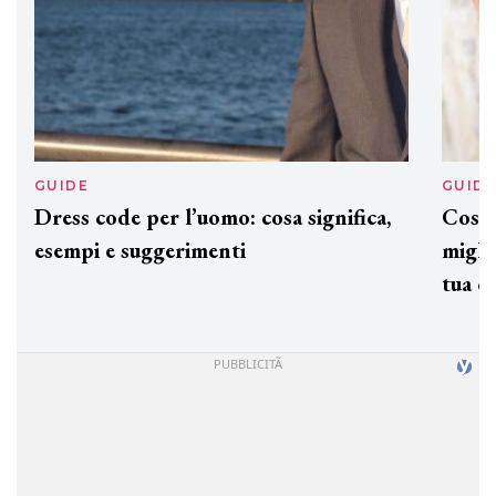
GUIDE
GUID
Dress code per l’uomo: cosa significa,
Cos'è
esempi e suggerimenti
miglio
tua c