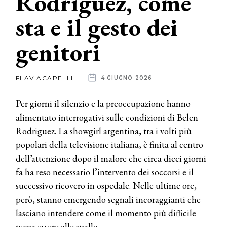
Rodriguez, come
sta e il gesto dei
News
genitori
dalle
aziende
FLAVIACAPELLI
4 GIUGNO 2026
Per giorni il silenzio e la preoccupazione hanno
alimentato interrogativi sulle condizioni di Belen
Rodriguez. La showgirl argentina, tra i volti più
popolari della televisione italiana, è finita al centro
dell’attenzione dopo il malore che circa dieci giorni
fa ha reso necessario l’intervento dei soccorsi e il
successivo ricovero in ospedale. Nelle ultime ore,
però, stanno emergendo segnali incoraggianti che
lasciano intendere come il momento più difficile
possa essere alle spalle.