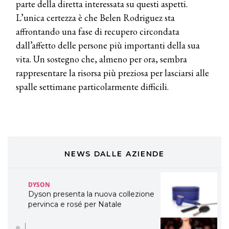
TONI&GUY “Feel Good Experience”!
parte della diretta interessata su questi aspetti.
L’unica certezza è che Belen Rodriguez sta
TONI&GUY
affrontando una fase di recupero circondata
LABEL.M lancia la sua innovativa ed
dall’affetto delle persone più importanti della sua
eco-sostenibile linea di prodotti
professionali
vita. Un sostegno che, almeno per ora, sembra
rappresentare la risorsa più preziosa per lasciarsi alle
DAVINES
spalle settimane particolarmente difficili.
Davines presenta cofanetti beauty
preziosi per un regalo adatto ad
ogni capello
COSMOPROF WORLDWIDE BOLOGNA
Cosmprof Worldwide Bologna
presenta THE BEAUTY &
WELLNESS CONGRESS 2022: I
NEWS DALLE AZIENDE
TEMI
DYSON
Dyson presenta la nuova collezione
pervinca e rosé per Natale