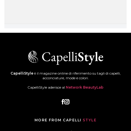
CapelliStyle
è il magazine online di riferimento su tagli di capelli,
acconciature, mode e colori.
CapelliStyle aderisce al
Network BeautyLab
MORE FROM CAPELLI
STYLE