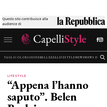
Questo sito contribuisce alla
Tagli
audience di
Vai al contenuto
Colori
Guide
TAGLI
COLORI
GUIDE
BELLEZZA
LIFESTYLE
NEWS
NEWS DALLE
Bellezza
LIFESTYLE
“Appena l’hanno
Lifestyle
saputo”. Belen
News