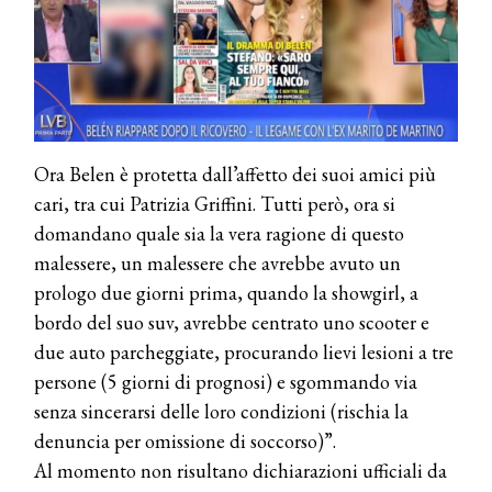
COSMOPROF WORLDWIDE BOLOGNA
Cosmprof Worldwide Bologna
presenta THE BEAUTY &
WELLNESS CONGRESS 2022: I
Ora Belen è protetta dall’affetto dei suoi amici più
TEMI
cari, tra cui Patrizia Griffini. Tutti però, ora si
domandano quale sia la vera ragione di questo
DYSON
Dyson presenta la nuova collezione
malessere, un malessere che avrebbe avuto un
pervinca e rosé per Natale
prologo due giorni prima, quando la showgirl, a
bordo del suo suv, avrebbe centrato uno scooter e
COTRIL
due auto parcheggiate, procurando lievi lesioni a tre
Continua la carrellata di look firmati
persone (5 giorni di prognosi) e sgommando via
Cotril alla Festa del Cinema di Roma
senza sincerarsi delle loro condizioni (rischia la
denuncia per omissione di soccorso)”.
TONI&GUY
Al momento non risultano dichiarazioni ufficiali da
A Natale regala una doppia