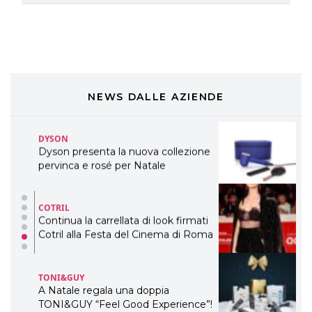
Davines presenta cofanetti beauty
preziosi per un regalo adatto ad
ogni capello
COSMOPROF WORLDWIDE BOLOGNA
Cosmprof Worldwide Bologna
presenta THE BEAUTY &
WELLNESS CONGRESS 2022: I
NEWS DALLE AZIENDE
TEMI
DYSON
Dyson presenta la nuova collezione
pervinca e rosé per Natale
COTRIL
Continua la carrellata di look firmati
Cotril alla Festa del Cinema di Roma
TONI&GUY
A Natale regala una doppia
TONI&GUY “Feel Good Experience”!