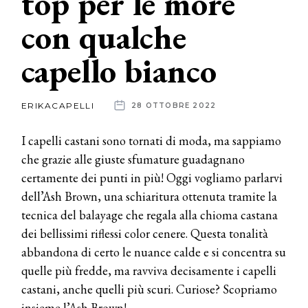
top per le more
con qualche
News
capello bianco
dalle
aziende
ERIKACAPELLI
28 OTTOBRE 2022
I capelli castani sono tornati di moda, ma sappiamo
che grazie alle giuste sfumature guadagnano
certamente dei punti in più! Oggi vogliamo parlarvi
dell’Ash Brown, una schiaritura ottenuta tramite la
tecnica del balayage che regala alla chioma castana
dei bellissimi riflessi color cenere. Questa tonalità
abbandona di certo le nuance calde e si concentra su
quelle più fredde, ma ravviva decisamente i capelli
castani, anche quelli più scuri. Curiose? Scopriamo
insieme l’Ash Brown!