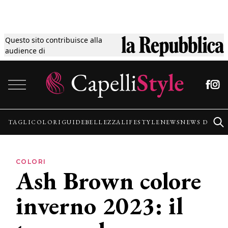
Questo sito contribuisce alla
Tagli
audience di
Vai al contenuto
Colori
Guide
TAGLI
COLORI
GUIDE
BELLEZZA
LIFESTYLE
NEWS
NEWS DALLE
Bellezza
COLORI
Ash Brown colore
Lifestyle
inverno 2023: il
News