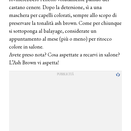
castano cenere. Dopo la detersione, sì a una
maschera per capelli colorati, sempre allo scopo di
preservare la tonalità ash brown. Come per chiunque
si sottoponga al balayage, considerate un
appuntamento al mese (più o meno) per ritocco
colore in salone.
Avete preso nota? Cosa aspettate a recarvi in salone?
L’Ash Brown vi aspetta!
COSMOPROF WORLDWIDE BOLOGNA
Cosmprof Worldwide Bologna
presenta THE BEAUTY &
WELLNESS CONGRESS 2022: I