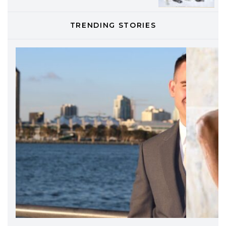
TONI&GUY
TRENDING STORIES
LABEL.M lancia la sua innovativa ed
eco-sostenibile linea di prodotti
professionali
DAVINES
Davines presenta cofanetti beauty
preziosi per un regalo adatto ad
ogni capello