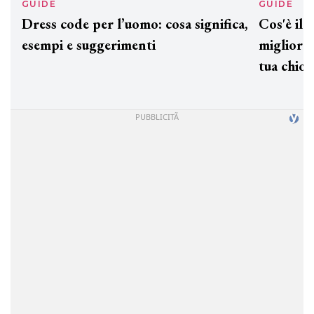
GUIDE
GUID
Dress code per l’uomo: cosa significa,
Cos'è
esempi e suggerimenti
miglio
tua c