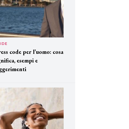
IDE
ess code per l’uomo: cosa
gnifica, esempi e
ggerimenti