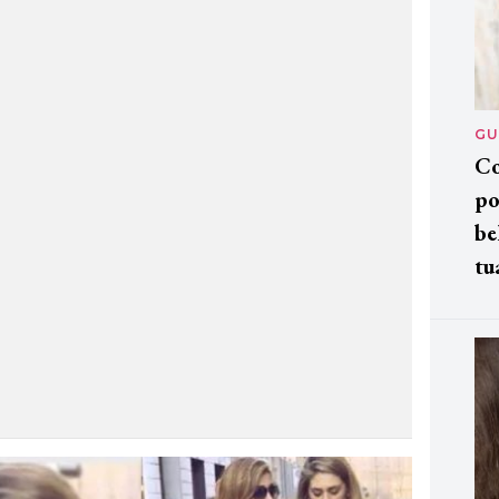
GU
Co
po
be
tu