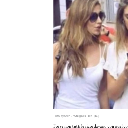
Foto: @cechurodriguez_real [IG]
Forse non tutti le ricordavano con quel colo