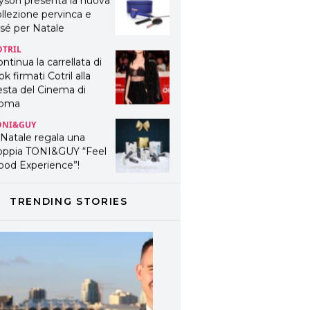
yson presenta la nuova
llezione pervinca e
sé per Natale
OTRIL
ntinua la carrellata di
ok firmati Cotril alla
esta del Cinema di
oma
ONI&GUY
 Natale regala una
oppia TONI&GUY “Feel
ood Experience”!
ONI&GUY
ABEL.M lancia la sua
TRENDING STORIES
novativa ed eco-
stenibile linea di
odotti professionali
AVINES
avines presenta
fanetti beauty preziosi
r un regalo adatto ad
ni capello