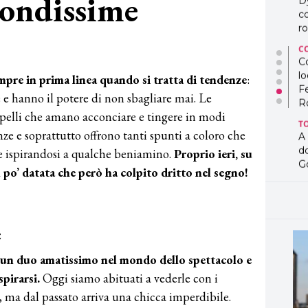
iondissime
D
co
ro
C
Co
lo
pre in prima linea quando si tratta di tendenze
:
F
 e hanno il potere di non sbagliare mai. Le
R
pelli che amano acconciare e tingere in modi
T
nze e soprattutto offrono tanti spunti a coloro che
A
d
 ispirandosi a qualche beniamino.
Proprio ieri, su
G
po’ datata che però ha colpito dritto nel segno!
T
L
in
so
e
pr
D
 un duo amatissimo nel mondo dello spettacolo e
D
pirarsi.
Oggi siamo abituati a vederle con i
co
pe
i, ma dal passato arriva una chicca imperdibile.
og