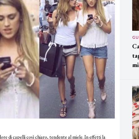
GU
Ca
ta
mi
re di capelli così chiaro, tendente al miele. In effetti la