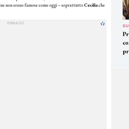
e due non erano famose come oggi – soprattutto
Cecilia
che
GU
Pr
co
pr