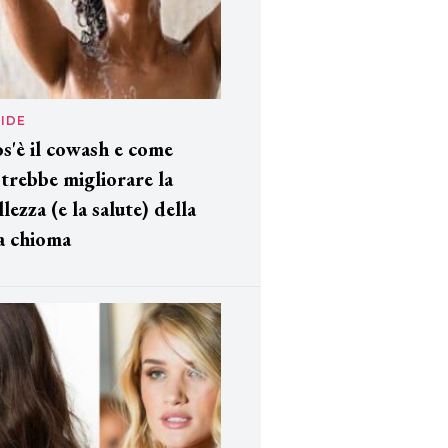
IDE
s'è il cowash e come
trebbe migliorare la
llezza (e la salute) della
a chioma