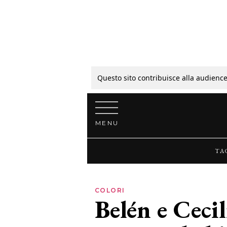
Tagli
Colori
Questo sito contribuisce alla audience
Vai al contenuto
Guide
MENU
Bellezza
TA
Lifestyle
COLORI
Belén e Ceci
News