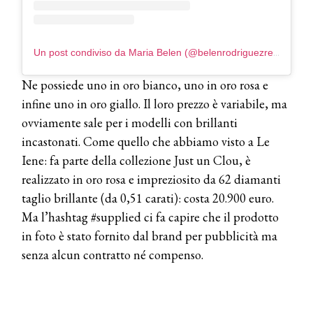
COTRIL
Un post condiviso da Maria Belen (@belenrodriguezreal)
Continua la carrellata di look firmati
Cotril alla Festa del Cinema di Roma
Ne possiede uno in oro bianco, uno in oro rosa e
infine uno in oro giallo. Il loro prezzo è variabile, ma
TONI&GUY
ovviamente sale per i modelli con brillanti
A Natale regala una doppia
TONI&GUY “Feel Good Experience”!
incastonati. Come quello che abbiamo visto a Le
Iene: fa parte della collezione Just un Clou, è
TONI&GUY
realizzato in oro rosa e impreziosito da 62 diamanti
LABEL.M lancia la sua innovativa ed
taglio brillante (da 0,51 carati): costa 20.900 euro.
eco-sostenibile linea di prodotti
professionali
Ma l’hashtag #supplied ci fa capire che il prodotto
in foto è stato fornito dal brand per pubblicità ma
DAVINES
senza alcun contratto né compenso.
Davines presenta cofanetti beauty
preziosi per un regalo adatto ad
ogni capello
COSMOPROF WORLDWIDE BOLOGNA