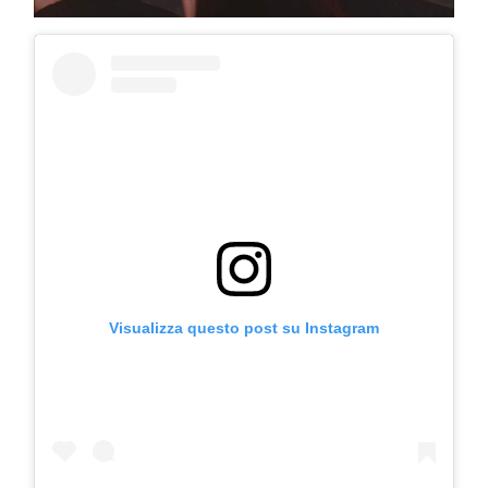
COSMOPROF WORLDWIDE BOLOGNA
Visualizza questo post su Instagram
Cosmprof Worldwide Bologna
presenta THE BEAUTY &
WELLNESS CONGRESS 2022: I
TEMI
DYSON
Dyson presenta la nuova collezione
pervinca e rosé per Natale