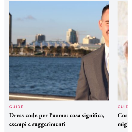
professionali
DAVINES
Davines presenta cofanetti beauty
preziosi per un regalo adatto ad
ogni capello
GUIDE
GUID
Dress code per l’uomo: cosa significa,
Cos'è
esempi e suggerimenti
miglio