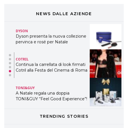
Cosmprof Worldwide Bologna
presenta THE BEAUTY &
WELLNESS CONGRESS 2022: I
NEWS DALLE AZIENDE
TEMI
DYSON
Dyson presenta la nuova collezione
pervinca e rosé per Natale
COTRIL
Continua la carrellata di look firmati
Cotril alla Festa del Cinema di Roma
TONI&GUY
A Natale regala una doppia
TONI&GUY “Feel Good Experience”!
TONI&GUY
TRENDING STORIES
LABEL.M lancia la sua innovativa ed
eco-sostenibile linea di prodotti