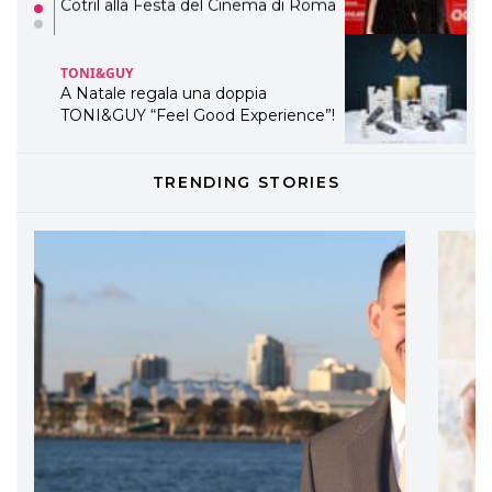
Cotril alla Festa del Cinema di Roma
TONI&GUY
A Natale regala una doppia
TONI&GUY “Feel Good Experience”!
TONI&GUY
TRENDING STORIES
LABEL.M lancia la sua innovativa ed
eco-sostenibile linea di prodotti
professionali
DAVINES
Davines presenta cofanetti beauty
preziosi per un regalo adatto ad
ogni capello