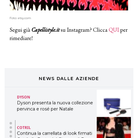
TONI&GUY
LABEL.M lancia la sua innovativa ed
eco-sostenibile linea di prodotti
Foto: etsy.com
professionali
Segui già
Capellistyle.it
su Instagram? Clicca
QUI
per
DAVINES
rimediare!
Davines presenta cofanetti beauty
preziosi per un regalo adatto ad
ogni capello
COSMOPROF WORLDWIDE BOLOGNA
Cosmprof Worldwide Bologna
presenta THE BEAUTY &
WELLNESS CONGRESS 2022: I
NEWS DALLE AZIENDE
TEMI
DYSON
Dyson presenta la nuova collezione
pervinca e rosé per Natale
COTRIL
Continua la carrellata di look firmati