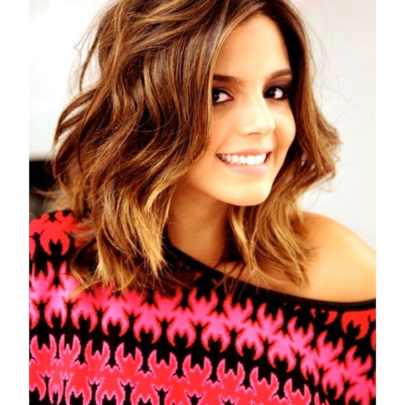
COSMOPROF WORLDWIDE BOLOGNA
Cosmprof Worldwide Bologna
presenta THE BEAUTY &
WELLNESS CONGRESS 2022: I
TEMI
DYSON
Dyson presenta la nuova collezione
pervinca e rosé per Natale
COTRIL
Continua la carrellata di look firmati
Cotril alla Festa del Cinema di Roma
TONI&GUY
A Natale regala una doppia
TONI&GUY “Feel Good Experience”!