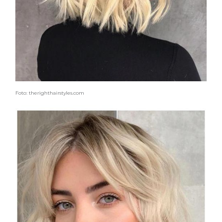
Foto: therighthairstyles.com