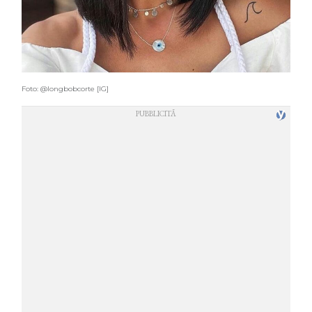
Foto: @longbobcorte [IG]