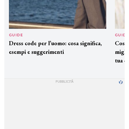
GUIDE
GUID
Dress code per l’uomo: cosa significa,
Cos'è
esempi e suggerimenti
miglio
tua c