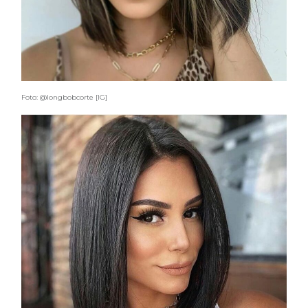
Foto: @longbobcorte [IG]