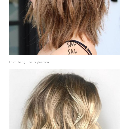
Foto: therighthairstyles.com