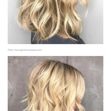
Foto: therighthairstyles.com