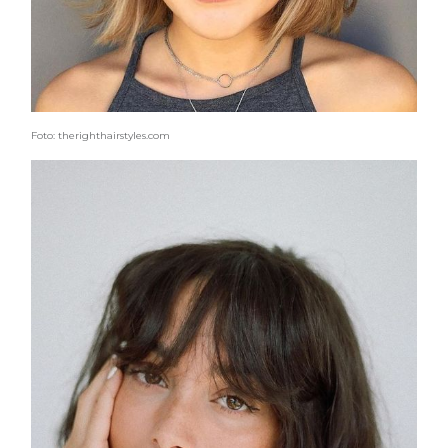
Foto: therighthairstyles.com