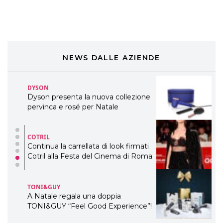
preziosi per un regalo adatto ad
ogni capello
COSMOPROF WORLDWIDE BOLOGNA
Cosmprof Worldwide Bologna
presenta THE BEAUTY &
WELLNESS CONGRESS 2022: I
NEWS DALLE AZIENDE
TEMI
DYSON
Dyson presenta la nuova collezione
pervinca e rosé per Natale
COTRIL
Continua la carrellata di look firmati
Cotril alla Festa del Cinema di Roma
TONI&GUY
A Natale regala una doppia
TONI&GUY “Feel Good Experience”!