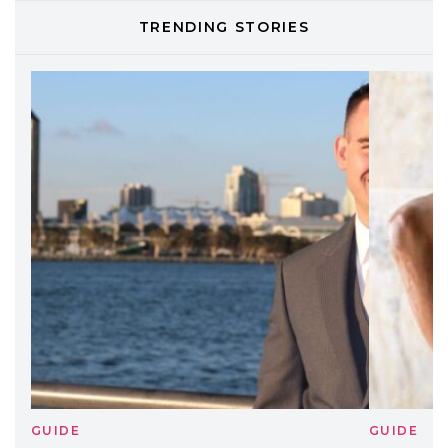
TONI&GUY
TRENDING STORIES
LABEL.M lancia la sua innovativa ed
eco-sostenibile linea di prodotti
professionali
DAVINES
Davines presenta cofanetti beauty
preziosi per un regalo adatto ad
ogni capello
GUIDE
GUID