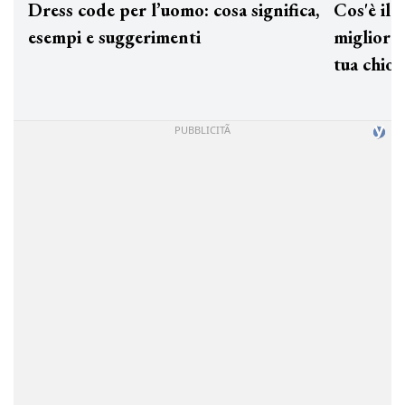
Dress code per l’uomo: cosa significa,
Cos'è
esempi e suggerimenti
miglio
tua c