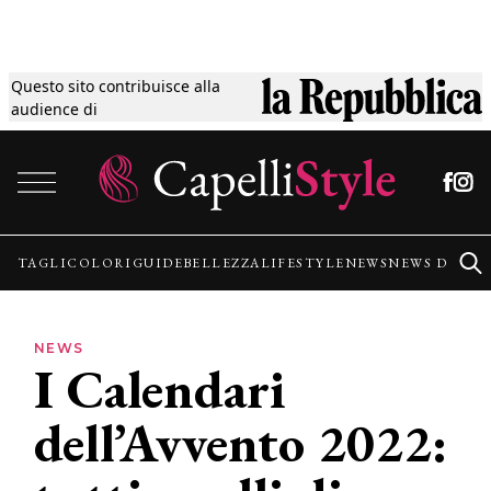
Questo sito contribuisce alla
Tagli
audience di
Vai al contenuto
Colori
Guide
TAGLI
COLORI
GUIDE
BELLEZZA
LIFESTYLE
NEWS
NEWS DALLE
Bellezza
NEWS
I Calendari
Lifestyle
dell’Avvento 2022:
News