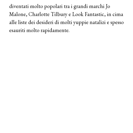
diventati molto popolari tra i grandi marchi Jo
Malone, Charlotte Tilbury e Look Fantastic, in cima
alle liste dei desideri di molti yuppie natalizi e spesso
esauriti molto rapidamente.
COSMOPROF WORLDWIDE BOLOGNA
Cosmprof Worldwide Bologna
presenta THE BEAUTY &
WELLNESS CONGRESS 2022: I
TEMI