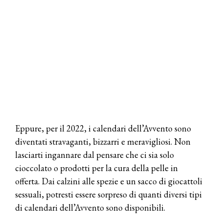
DYSON
Dyson presenta la nuova collezione
pervinca e rosé per Natale
COTRIL
Continua la carrellata di look firmati
Cotril alla Festa del Cinema di Roma
TONI&GUY
A Natale regala una doppia
Eppure, per il 2022, i calendari dell’Avvento sono
TONI&GUY “Feel Good Experience”!
diventati stravaganti, bizzarri e meravigliosi. Non
lasciarti ingannare dal pensare che ci sia solo
TONI&GUY
LABEL.M lancia la sua innovativa ed
cioccolato o prodotti per la cura della pelle in
eco-sostenibile linea di prodotti
offerta. Dai calzini alle spezie e un sacco di giocattoli
professionali
sessuali, potresti essere sorpreso di quanti diversi tipi
DAVINES
di calendari dell’Avvento sono disponibili.
Davines presenta cofanetti beauty