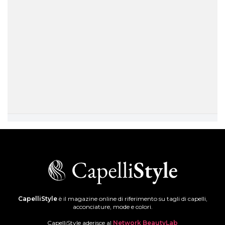
CapelliStyle
è il magazine online di riferimento su tagli di capelli,
acconciature, mode e colori.
CapelliStyle aderisce al
Network BeautyLab