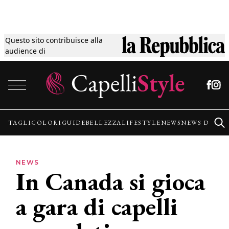
Questo sito contribuisce alla
Tagli
audience di
Vai al contenuto
Colori
Guide
TAGLI
COLORI
GUIDE
BELLEZZA
LIFESTYLE
NEWS
NEWS DALLE
Bellezza
NEWS
In Canada si gioca
Lifestyle
a gara di capelli
News