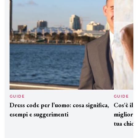
Davines presenta cofanetti beauty
preziosi per un regalo adatto ad
ogni capello
GUIDE
GUID
Dress code per l’uomo: cosa significa,
Cos'è
esempi e suggerimenti
miglio
tua c