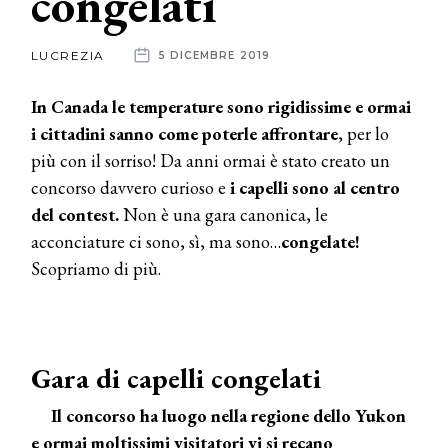
congelati
News
LUCREZIA
5 DICEMBRE 2019
dalle
In Canada le temperature sono rigidissime e ormai
aziende
i cittadini sanno come poterle affrontare
, per lo
più con il sorriso! Da anni ormai è stato creato un
concorso davvero curioso e
i capelli sono al centro
del contest.
Non è una gara canonica, le
acconciature ci sono, sì, ma sono…
congelate!
Scopriamo di più.
Gara di capelli congelati
Il concorso ha luogo nella regione dello Yukon
e ormai moltissimi visitatori vi si recano