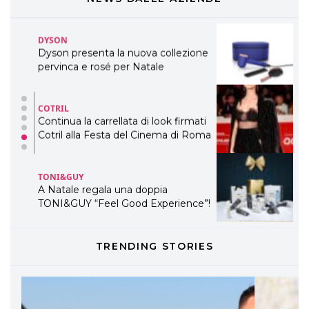
TEMI
DYSON
Dyson presenta la nuova collezione
pervinca e rosé per Natale
COTRIL
Continua la carrellata di look firmati
Cotril alla Festa del Cinema di Roma
TONI&GUY
A Natale regala una doppia
TONI&GUY “Feel Good Experience”!
TONI&GUY
TRENDING STORIES
LABEL.M lancia la sua innovativa ed
eco-sostenibile linea di prodotti
professionali
DAVINES