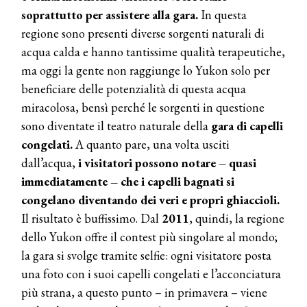
soprattutto per assistere alla gara.
In questa
regione sono presenti diverse sorgenti naturali di
acqua calda e hanno tantissime qualità terapeutiche,
ma oggi la gente non raggiunge lo Yukon solo per
beneficiare delle potenzialità di questa acqua
miracolosa, bensì perché le sorgenti in questione
sono diventate il teatro naturale della
gara di capelli
congelati.
A quanto pare, una volta usciti
dall’acqua,
i visitatori possono notare – quasi
COSMOPROF WORLDWIDE BOLOGNA
Cosmprof Worldwide Bologna
immediatamente – che i capelli bagnati si
presenta THE BEAUTY &
congelano diventando dei veri e propri ghiaccioli.
WELLNESS CONGRESS 2022: I
Il risultato è buffissimo. Dal
2011
, quindi, la regione
TEMI
dello Yukon offre il contest più singolare al mondo;
DYSON
la gara si svolge tramite selfie: ogni visitatore posta
Dyson presenta la nuova collezione
pervinca e rosé per Natale
una foto con i suoi capelli congelati e l’acconciatura
più strana, a questo punto – in primavera – viene