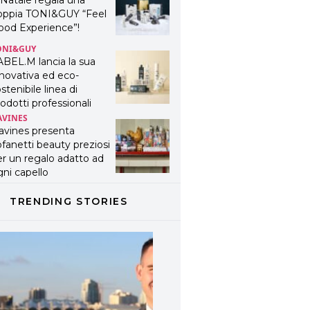
novativa ed eco-
stenibile linea di
odotti professionali
AVINES
avines presenta
fanetti beauty preziosi
r un regalo adatto ad
ni capello
OSMOPROF WORLDWIDE
OLOGNA
osmprof Worldwide
ologna presenta THE
EAUTY & WELLNESS
ONGRESS 2022: I
EMI
YSON
TRENDING STORIES
yson presenta la nuova
llezione pervinca e
sé per Natale
OTRIL
ntinua la carrellata di
ok firmati Cotril alla
esta del Cinema di
oma