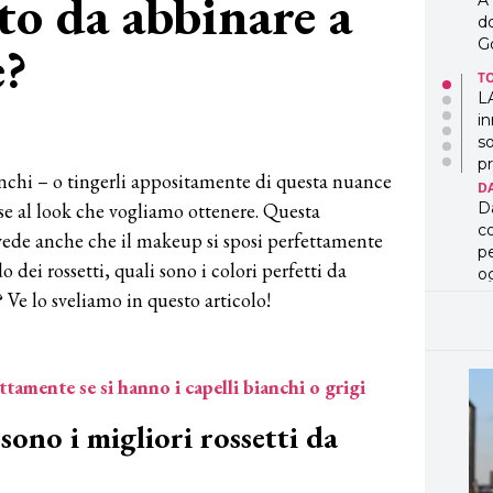
to da abbinare a
in
so
e?
pr
D
D
co
pe
og
C
nchi – o tingerli appositamente di questa nuance
B
C
se al look che vogliamo ottenere. Questa
B
evede anche che il makeup si sposi perfettamente
B
 dei rossetti, quali sono i colori perfetti da
C
T
Ve lo sveliamo in questo articolo!
D
D
co
ro
tamente se si hanno i capelli bianchi o grigi
C
Co
 sono i migliori rossetti da
lo
F
R