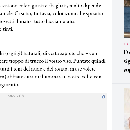
sistono colori giusti o sbagliati, molto dipende
T
onale. Ci sono, tuttavia, colorazioni che sposano
A
d
 rossetti. Innanzi tutto facciamo una
G
 tinti.
T
L
GU
in
Dr
so
i (o grigi) naturali, di certo saprete che – con
pr
si
care troppo di trucco il vostro viso. Puntate quindi
D
 tutti i toni del nude e del rosato, ma se volete
su
D
co
ro) abbiate cura di illuminare il vostro volto con
pe
pigmento.
og