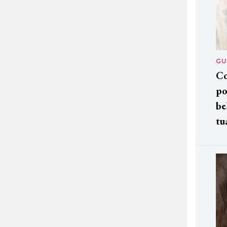
GU
Co
po
be
tu