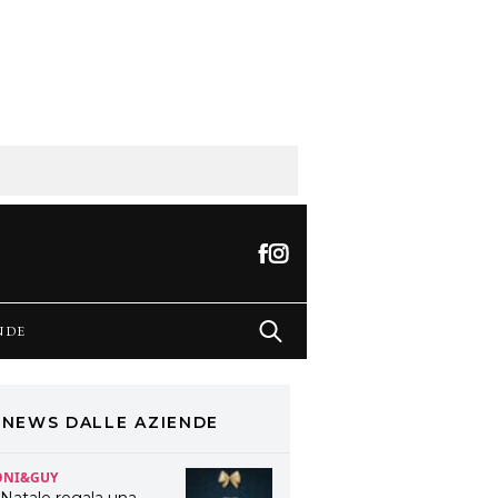
OSMOPROF WORLDWIDE
OLOGNA
osmprof Worldwide
ologna presenta THE
EAUTY & WELLNESS
ONGRESS 2022: I
EMI
YSON
yson presenta la nuova
llezione pervinca e
sé per Natale
OTRIL
ntinua la carrellata di
ok firmati Cotril alla
esta del Cinema di
NDE
oma
ONI&GUY
 Natale regala una
oppia TONI&GUY “Feel
NEWS DALLE AZIENDE
ood Experience”!
ONI&GUY
ABEL.M lancia la sua