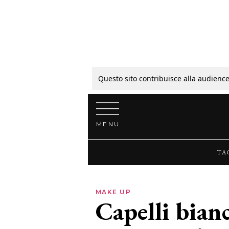
Tagli
Colori
Questo sito contribuisce alla audience
Vai al contenuto
Guide
MENU
Bellezza
TA
Lifestyle
MAKE UP
Capelli bianc
News