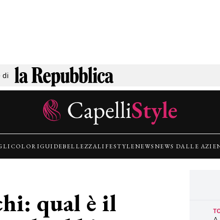
C
B
C
B
B
C
T
D
D
 di
co
ro
C
Co
lo
F
GLI
COLORI
GUIDE
BELLEZZA
LIFESTYLE
NEWS
NEWS DALLE AZIE
R
T
A
d
G
hi: qual è il
T
L