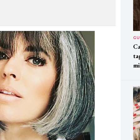
GU
Ca
ta
mi