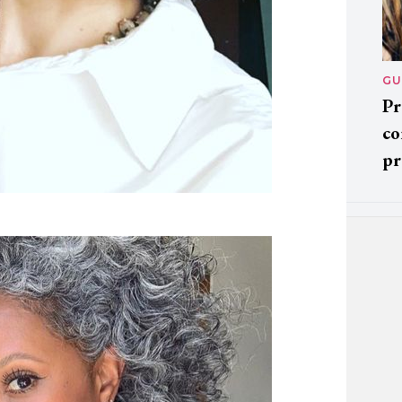
GU
Pr
co
pr