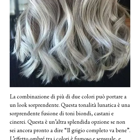
La combinazione di più di due colori può portare a
un look sorprendente. Questa tonalità lunatica è una
sorprendente fusione di toni biondi, castani e
cinerei. Questa è un’altra splendida opzione se non
sei ancora pronto a dire “Il grigio completo va bene”.
L’effetto ombré tra i colori è fumoso e sensuale, e
COSMOPROF WORLDWIDE BOLOGNA