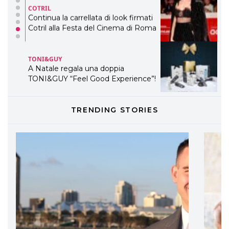
TONI&GUY
A Natale regala una doppia
TONI&GUY “Feel Good Experience”!
TONI&GUY
LABEL.M lancia la sua innovativa ed
eco-sostenibile linea di prodotti
professionali
DAVINES
TRENDING STORIES
Davines presenta cofanetti beauty
preziosi per un regalo adatto ad
ogni capello