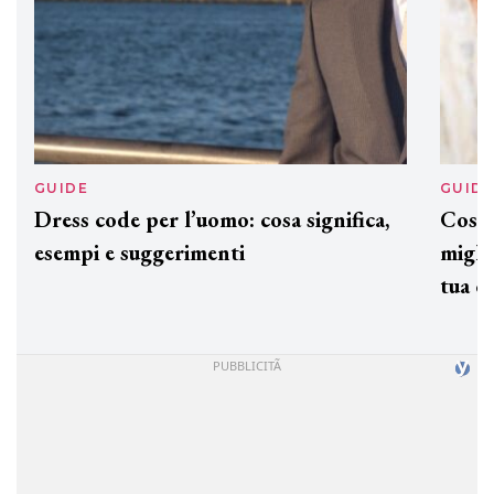
GUIDE
GUID
Dress code per l’uomo: cosa significa,
Cos'è
esempi e suggerimenti
miglio
tua c