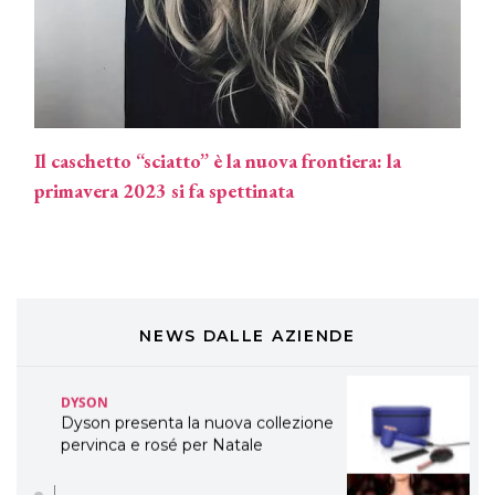
professionali
DAVINES
Davines presenta cofanetti beauty
preziosi per un regalo adatto ad
ogni capello
Il caschetto “sciatto” è la nuova frontiera: la
COSMOPROF WORLDWIDE BOLOGNA
Cosmprof Worldwide Bologna
primavera 2023 si fa spettinata
presenta THE BEAUTY &
WELLNESS CONGRESS 2022: I
TEMI
DYSON
Dyson presenta la nuova collezione
pervinca e rosé per Natale
NEWS DALLE AZIENDE
COTRIL
Continua la carrellata di look firmati
Cotril alla Festa del Cinema di Roma