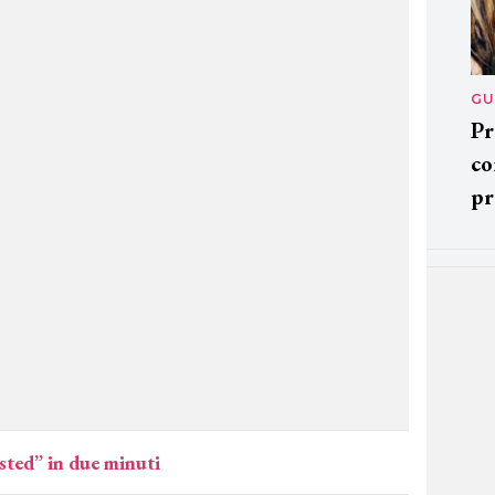
GU
Pr
co
pr
isted” in due minuti