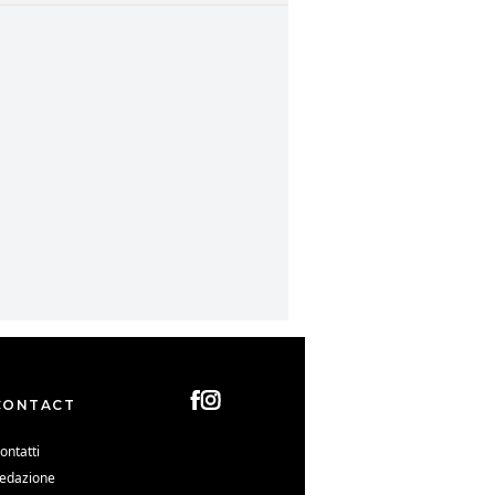
CONTACT
ontatti
edazione