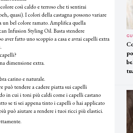
colore così caldo e terroso che ti sentirai
h, quasi). I colori della castagna possono variare
a un bel colore ramato. Amplifica quella
an Infusion Styling Oil. Basta stendere
GU
 aver fatto uno scoppio a casa e avrai capelli extra
Co
.
po
capelli?
be
una dimensione extra.
tu
a carino e naturale.
re può tendere a cadere piatta sui capelli
 in cui i toni più caldi come i capelli castano
tto se ti sei appena tinto i capelli o hai applicato
iù può aiutare a rendere i tuoi ricci più elastici.
ettamente.