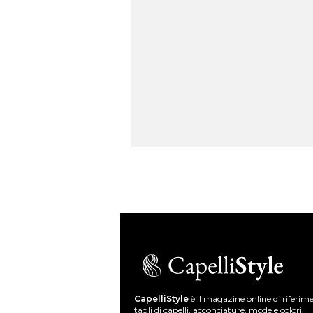
CapelliStyle
è il magazine online di riferim
tagli di capelli, acconciature, mode e colori.