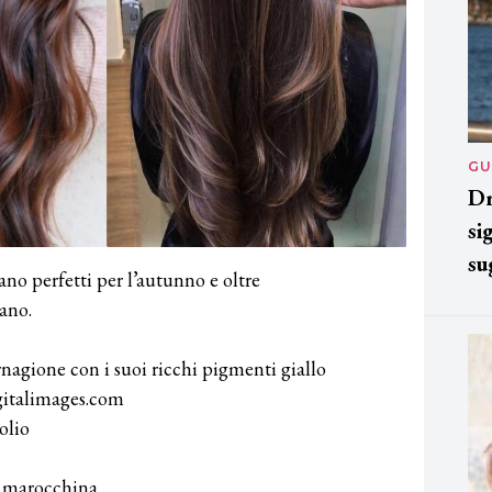
GU
Dr
si
su
ano perfetti per l’autunno e oltre
dano.
nagione con i suoi ricchi pigmenti giallo
igitalimages.com
olio
ne marocchina