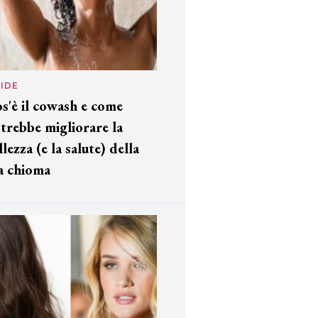
IDE
s'è il cowash e come
trebbe migliorare la
llezza (e la salute) della
a chioma