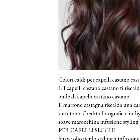
Colori caldi per capelli castano cast
1. I capelli castano castano ti riscal
onde di capelli castano castano
Il marrone castagna riscalda una car
sottotono. Credito fotografico: ind
soave marocchina infusione styling 
PER CAPELLI SECCHI
Suave olio per lo styling a infusio