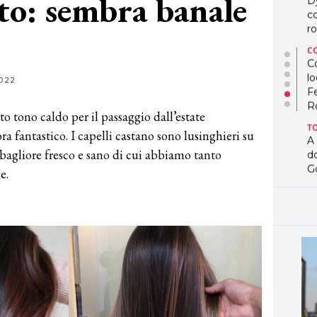
tto: sembra banale
D
co
ro
C
Co
lo
022
F
R
o tono caldo per il passaggio dall’estate
T
a fantastico. I capelli castano sono lusinghieri su
A
 bagliore fresco e sano di cui abbiamo tanto
d
G
e.
T
L
in
so
pr
D
D
co
pe
og