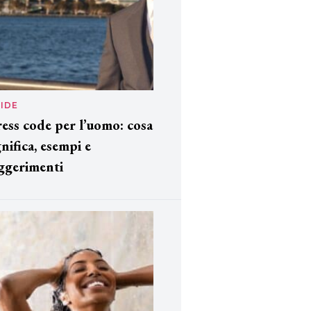
IDE
ess code per l’uomo: cosa
gnifica, esempi e
ggerimenti