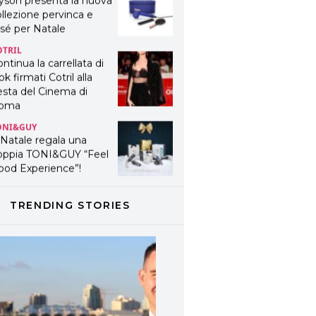
yson presenta la nuova
llezione pervinca e
sé per Natale
OTRIL
ntinua la carrellata di
ok firmati Cotril alla
esta del Cinema di
oma
ONI&GUY
 Natale regala una
oppia TONI&GUY “Feel
ood Experience”!
ONI&GUY
ABEL.M lancia la sua
TRENDING STORIES
novativa ed eco-
stenibile linea di
odotti professionali
AVINES
avines presenta
fanetti beauty preziosi
r un regalo adatto ad
ni capello