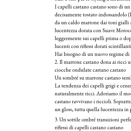
I capelli castano castano sono di un 
decisamente tostato indossandolo (be
da un caldo marrone dai toni gialli 
lucentezza dorata con Suave Morocc
leggermente sui capelli prima o dopo
lucenti con riflessi dorati scintillanti
Hai bisogno di un nuovo regime di 
2. Il marrone castano dona ai ricci 
ciocche ondulate castano castano
Un sombré su marrone castano sembr
La tendenza dei capelli grigi e cene
naturalmente ricci. Adoriamo il modo
castano ravvivano i riccioli. Soprattu
un gloss, tutta quella lucentezza in p
3. Un sottile ombré transizioni perf
riflessi di capelli castano castano