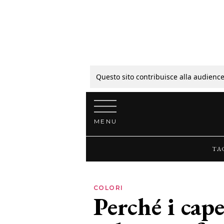
Tagli
Colori
Questo sito contribuisce alla audience
Vai al contenuto
Guide
MENU
Bellezza
TA
Lifestyle
COLORI
Perché i cape
News