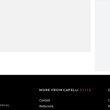
MORE FROM CAPELLI
STYLE
Contatti
C
ento su
Redazione
R