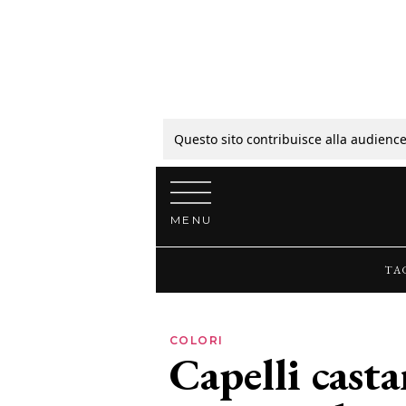
Tagli
Colori
Questo sito contribuisce alla audience
Vai al contenuto
Guide
MENU
Bellezza
TA
Lifestyle
COLORI
Capelli casta
News