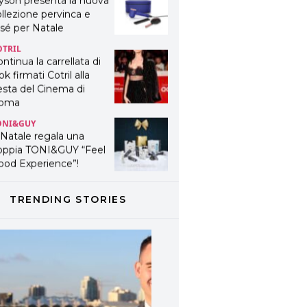
yson presenta la nuova
llezione pervinca e
sé per Natale
OTRIL
ntinua la carrellata di
ok firmati Cotril alla
esta del Cinema di
oma
ONI&GUY
 Natale regala una
oppia TONI&GUY “Feel
ood Experience”!
ONI&GUY
ABEL.M lancia la sua
TRENDING STORIES
novativa ed eco-
stenibile linea di
odotti professionali
AVINES
avines presenta
fanetti beauty preziosi
r un regalo adatto ad
ni capello