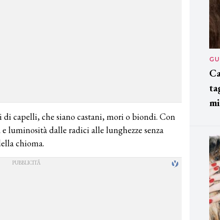
GU
Ca
ta
mi
pi di capelli, che siano castani, mori o biondi. Con
a e luminosità dalle radici alle lunghezze senza
della chioma.