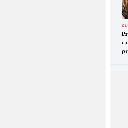
GU
Pr
co
pr