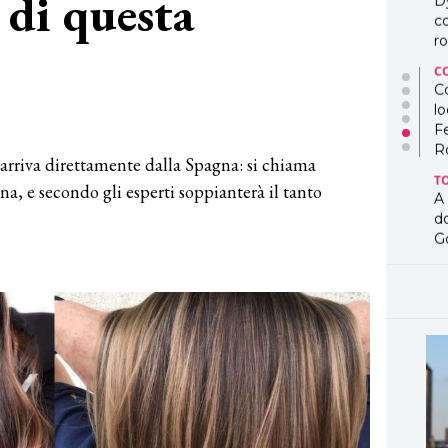
 di questa
D
co
ro
C
Co
lo
3
F
R
rriva direttamente dalla Spagna: si chiama
T
na, e secondo gli esperti soppianterà il tanto
A
d
G
T
L
in
so
pr
D
D
co
pe
og