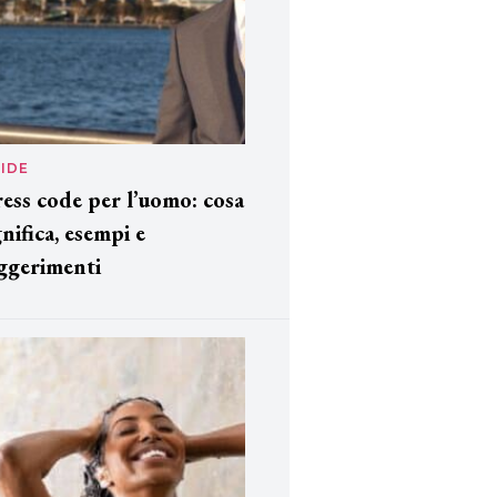
IDE
ess code per l’uomo: cosa
gnifica, esempi e
ggerimenti