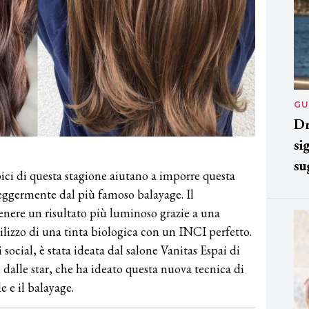
GU
Dr
si
su
ipici di questa stagione aiutano a imporre questa
leggermente dal più famoso balayage. Il
enere un risultato più luminoso grazie a una
tilizzo di una tinta biologica con un INCI perfetto.
social, è stata ideata dal salone Vanitas Espai di
dalle star, che ha ideato questa nuova tecnica di
e e il balayage.