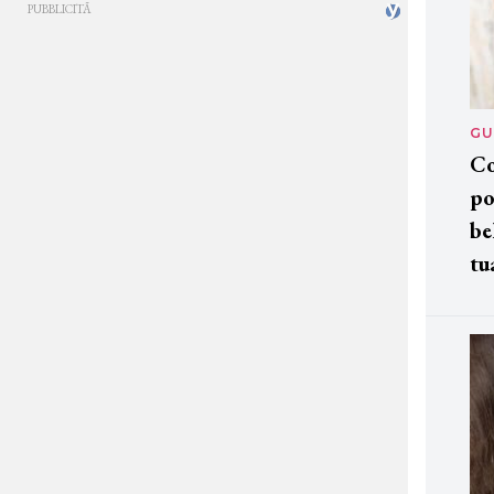
GU
Co
po
be
tu