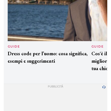
GUIDE
GUID
Dress code per l’uomo: cosa significa,
Cos'è
esempi e suggerimenti
miglio
tua c