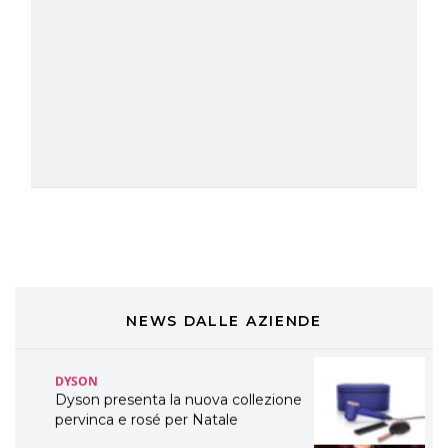
A Natale regala una doppia
TONI&GUY “Feel Good Experience”!
TONI&GUY
LABEL.M lancia la sua innovativa ed
eco-sostenibile linea di prodotti
professionali
DAVINES
Davines presenta cofanetti beauty
preziosi per un regalo adatto ad
ogni capello
COSMOPROF WORLDWIDE BOLOGNA
Cosmprof Worldwide Bologna
presenta THE BEAUTY &
WELLNESS CONGRESS 2022: I
NEWS DALLE AZIENDE
TEMI
DYSON
Dyson presenta la nuova collezione
pervinca e rosé per Natale