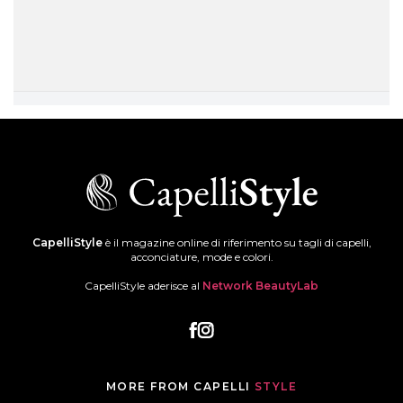
CapelliStyle
è il magazine online di riferimento su tagli di capelli,
acconciature, mode e colori.
CapelliStyle aderisce al
Network BeautyLab
MORE FROM CAPELLI
STYLE