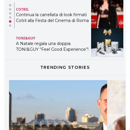
COTRIL
Continua la carrellata di look firmati
Cotril alla Festa del Cinema di Roma
TONI&GUY
A Natale regala una doppia
TONI&GUY “Feel Good Experience”!
TONI&GUY
TRENDING STORIES
LABEL.M lancia la sua innovativa ed
eco-sostenibile linea di prodotti
professionali
DAVINES
Davines presenta cofanetti beauty
preziosi per un regalo adatto ad
ogni capello