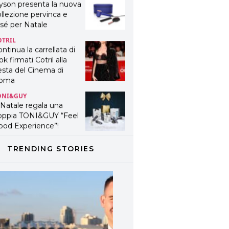
yson presenta la nuova
llezione pervinca e
sé per Natale
OTRIL
ntinua la carrellata di
ok firmati Cotril alla
esta del Cinema di
oma
ONI&GUY
 Natale regala una
oppia TONI&GUY “Feel
ood Experience”!
ONI&GUY
ABEL.M lancia la sua
TRENDING STORIES
novativa ed eco-
stenibile linea di
odotti professionali
AVINES
avines presenta
fanetti beauty preziosi
r un regalo adatto ad
ni capello