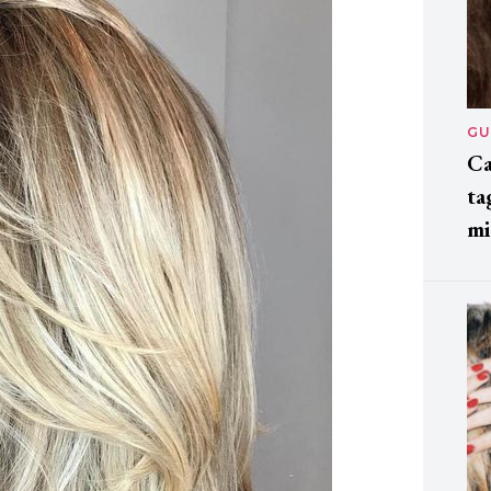
GU
Ca
ta
mi