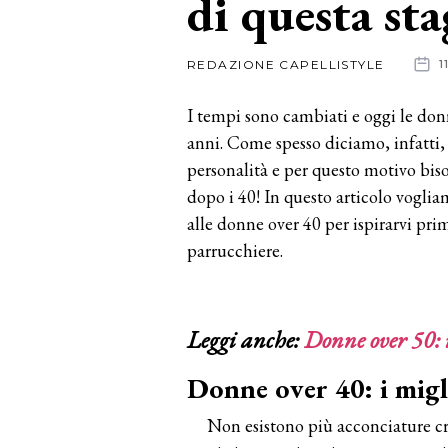
di questa s
News
REDAZIONE CAPELLISTYLE
1
dalle
I tempi sono cambiati e oggi le don
aziende
anni. Come spesso diciamo, infatti, 
personalità e per questo motivo bisog
dopo i 40! In questo articolo vogli
alle donne over 40 per ispirarvi p
parrucchiere.
Leggi anche:
Donne over 50: i
Donne over 40: i migli
Non esistono più acconciature cre