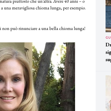
inatura piuttosto che un’altra. Avere 40 anni – o
e a una meravigliosa chioma lunga, per esempio.
ni non può rinunciare a una bella chioma lunga!
GU
Dr
si
su