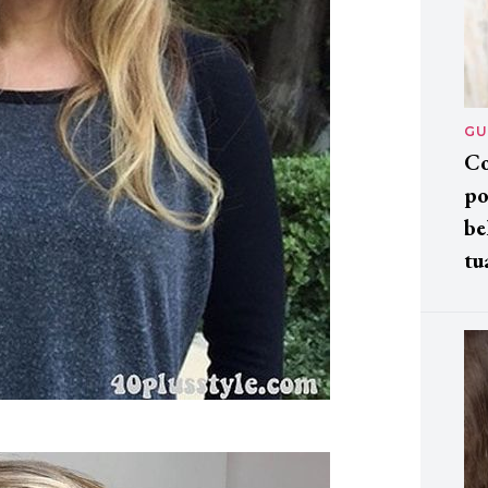
GU
Co
po
be
tu