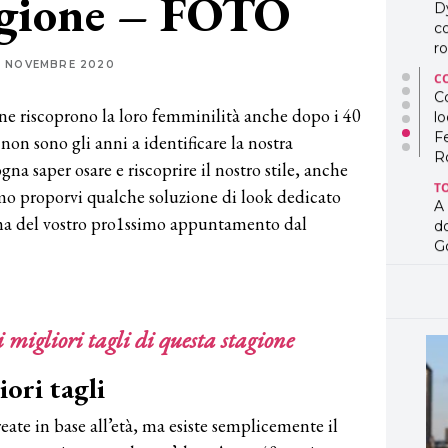
tagione – FOTO
D
co
ro
1 NOVEMBRE 2020
C
Co
lo
ne riscoprono la loro femminilità anche dopo i 40
F
non sono gli anni a identificare la nostra
R
na saper osare e riscoprire il nostro stile, anche
T
amo proporvi qualche soluzione di look dedicato
A
d
rima del vostro pro1ssimo appuntamento dal
G
T
L
in
so
 migliori tagli di questa stagione
pr
D
ori tagli
D
co
ate in base all’età, ma esiste semplicemente il
pe
og