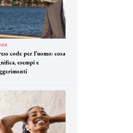
IDE
ess code per l’uomo: cosa
gnifica, esempi e
ggerimenti