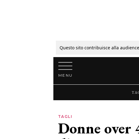
Tagli
Colori
Questo sito contribuisce alla audience
Vai al contenuto
Guide
MENU
Bellezza
TA
Lifestyle
TAGLI
Donne over 4
News