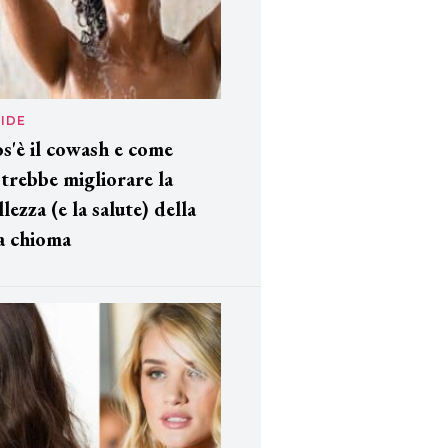
IDE
s'è il cowash e come
trebbe migliorare la
llezza (e la salute) della
a chioma