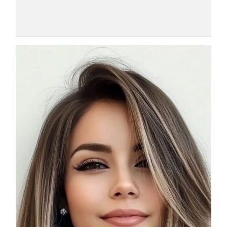
COSMOPROF WORLDWIDE BOLOGNA
Cosmprof Worldwide Bologna
presenta THE BEAUTY &
WELLNESS CONGRESS 2022: I
TEMI
DYSON
Dyson presenta la nuova collezione