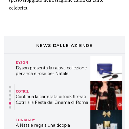
Cosmprof Worldwide Bologna
celebrità.
presenta THE BEAUTY &
WELLNESS CONGRESS 2022: I
TEMI
DYSON
Dyson presenta la nuova collezione
pervinca e rosé per Natale
NEWS DALLE AZIENDE
COTRIL
Continua la carrellata di look firmati
Cotril alla Festa del Cinema di Roma
TONI&GUY
A Natale regala una doppia
TONI&GUY “Feel Good Experience”!
TONI&GUY
LABEL.M lancia la sua innovativa ed
eco-sostenibile linea di prodotti