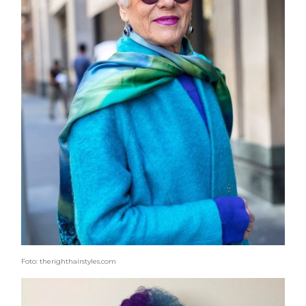
Foto: therighthairstyles.com