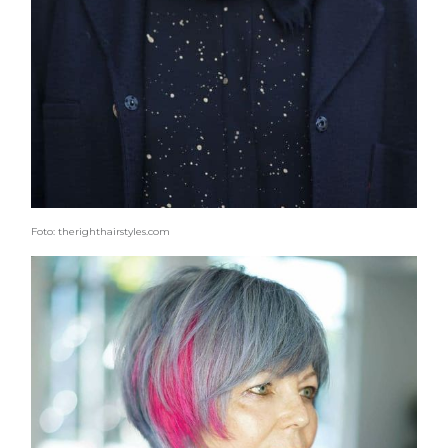
Foto: therighthairstyles.com