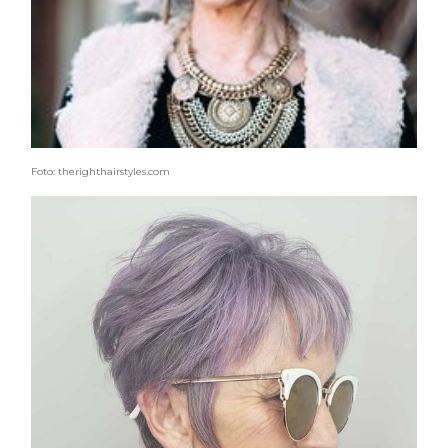
Foto: therighthairstyles.com