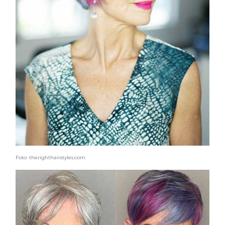
Foto: therighthairstyles.com