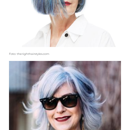
Foto: therighthairstyles.com