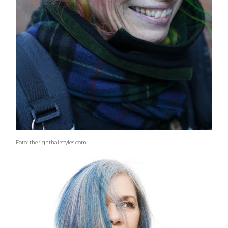
Foto: therighthairstyles.com