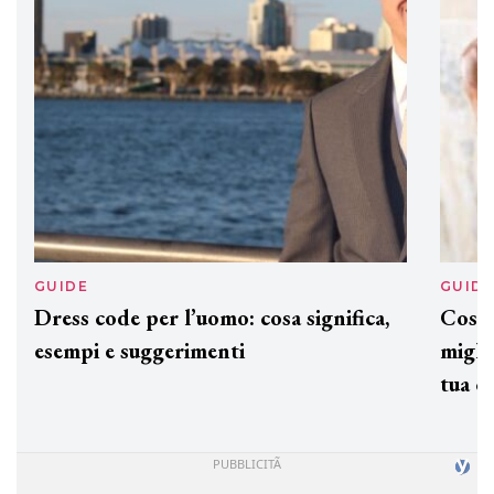
GUIDE
GUID
Dress code per l’uomo: cosa significa,
Cos'è
esempi e suggerimenti
miglio
tua c