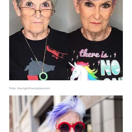
Foto: therighthairstyles.com