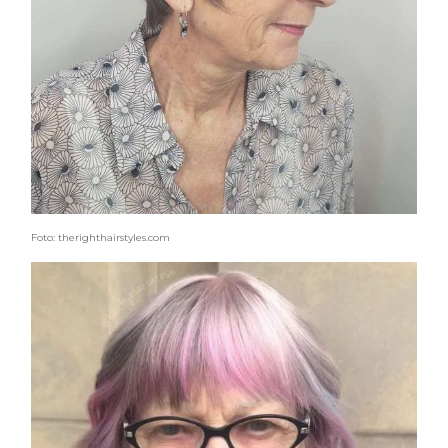
COSMOPROF WORLDWIDE BOLOGNA
Cosmprof Worldwide Bologna
presenta THE BEAUTY &
WELLNESS CONGRESS 2022: I
TEMI
DYSON
Dyson presenta la nuova collezione
Foto: therighthairstyles.com
pervinca e rosé per Natale
COTRIL
Continua la carrellata di look firmati
Cotril alla Festa del Cinema di Roma
TONI&GUY
A Natale regala una doppia
TONI&GUY “Feel Good Experience”!