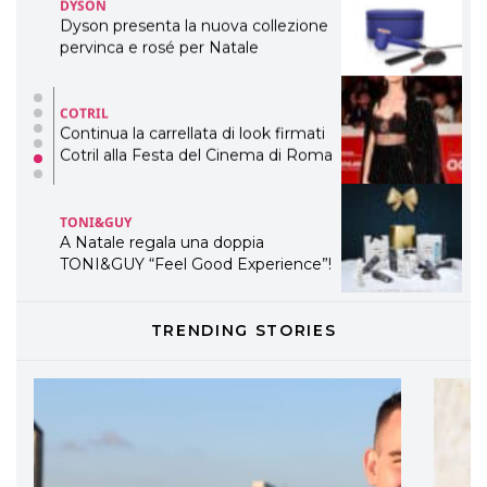
COTRIL
Continua la carrellata di look firmati
Cotril alla Festa del Cinema di Roma
TONI&GUY
A Natale regala una doppia
TONI&GUY “Feel Good Experience”!
TONI&GUY
LABEL.M lancia la sua innovativa ed
eco-sostenibile linea di prodotti
professionali
DAVINES
TRENDING STORIES
Davines presenta cofanetti beauty
preziosi per un regalo adatto ad
ogni capello