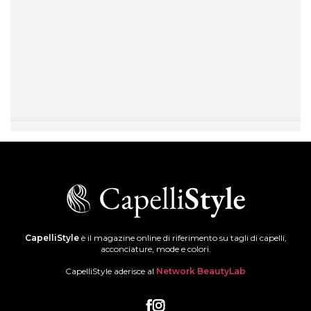
CapelliStyle
è il magazine online di riferimento su tagli di capelli,
acconciature, mode e colori.
CapelliStyle aderisce al
Network BeautyLab