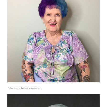
Foto: therighthairstyles.com