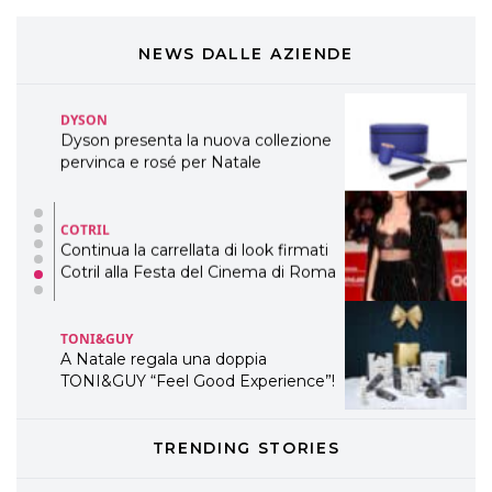
Cosmprof Worldwide Bologna
presenta THE BEAUTY &
WELLNESS CONGRESS 2022: I
NEWS DALLE AZIENDE
TEMI
DYSON
Dyson presenta la nuova collezione
pervinca e rosé per Natale
COTRIL
Continua la carrellata di look firmati
Cotril alla Festa del Cinema di Roma
TONI&GUY
A Natale regala una doppia
TONI&GUY “Feel Good Experience”!
TONI&GUY
TRENDING STORIES
LABEL.M lancia la sua innovativa ed
eco-sostenibile linea di prodotti