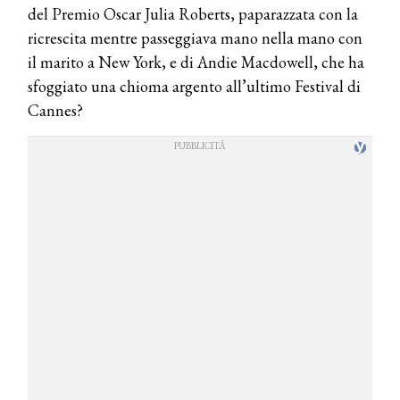
del Premio Oscar Julia Roberts, paparazzata con la
ricrescita mentre passeggiava mano nella mano con
il marito a New York, e di Andie Macdowell, che ha
sfoggiato una chioma argento all’ultimo Festival di
Cannes?
COSMOPROF WORLDWIDE BOLOGNA
Cosmprof Worldwide Bologna
presenta THE BEAUTY &
WELLNESS CONGRESS 2022: I
TEMI
DYSON
Dyson presenta la nuova collezione