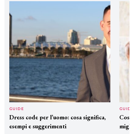
professionali
DAVINES
Davines presenta cofanetti beauty
preziosi per un regalo adatto ad
ogni capello
GUIDE
GUID
Dress code per l’uomo: cosa significa,
Cos'è
esempi e suggerimenti
miglio