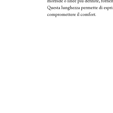
morbide o linee più definite, fornen
Questa lunghezza permette di esprime
compromettere il comfort.