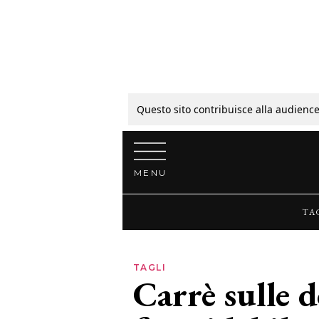
Tagli
Colori
Questo sito contribuisce alla audience
Vai al contenuto
Guide
MENU
Bellezza
TA
Lifestyle
TAGLI
Carrè sulle 
News