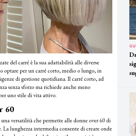
GU
Dr
ate del carré è la sua adattabilità alle diverse
si
 optare per un carré corto, medio o lungo, in
su
sigenze di gestione quotidiana. Il carré corto, ad
anza senza sforzo ma richiede anche meno
r uno stile di vita attivo.
r 60
re una versatilità che permette alle donne over 60 di
e. La lunghezza intermedia consente di creare onde