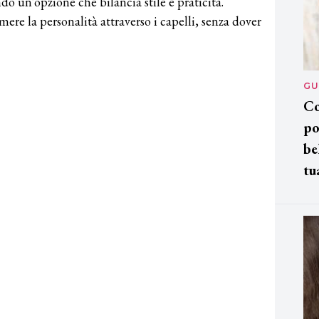
do un’opzione che bilancia stile e praticità.
re la personalità attraverso i capelli, senza dover
GU
Co
po
be
tu