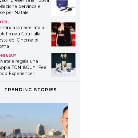
yson presenta la nuova
llezione pervinca e
sé per Natale
OTRIL
ntinua la carrellata di
ok firmati Cotril alla
esta del Cinema di
oma
ONI&GUY
 Natale regala una
oppia TONI&GUY “Feel
ood Experience”!
ONI&GUY
ABEL.M lancia la sua
TRENDING STORIES
novativa ed eco-
stenibile linea di
odotti professionali
AVINES
avines presenta
fanetti beauty preziosi
r un regalo adatto ad
ni capello