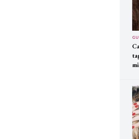
GU
Ca
ta
mi