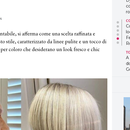
D
co
ro
4
C
Co
lo
ontabile, si afferma come una scelta raffinata e
F
o stile, caratterizzato da linee pulite e un tocco di
R
per coloro che desiderano un look fresco e chic
T
A
d
G
T
L
in
so
pr
D
D
co
pe
og