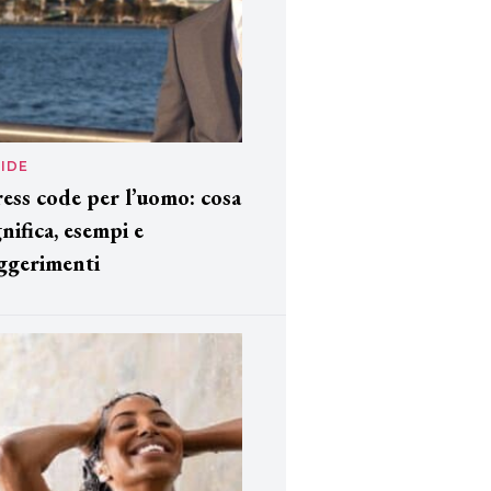
IDE
ess code per l’uomo: cosa
gnifica, esempi e
ggerimenti