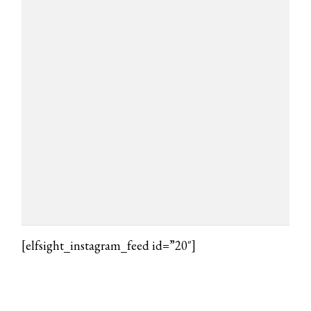
COTRIL
Continua la carrellata di look firmati
Cotril alla Festa del Cinema di Roma
TONI&GUY
A Natale regala una doppia
TONI&GUY “Feel Good Experience”!
TONI&GUY
LABEL.M lancia la sua innovativa ed
eco-sostenibile linea di prodotti
professionali
DAVINES
[elfsight_instagram_feed id=”20″]
Davines presenta cofanetti beauty
preziosi per un regalo adatto ad
ogni capello
COSMOPROF WORLDWIDE BOLOGNA
Cosmprof Worldwide Bologna