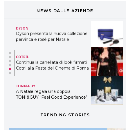
presenta THE BEAUTY &
WELLNESS CONGRESS 2022: I
NEWS DALLE AZIENDE
TEMI
DYSON
Dyson presenta la nuova collezione
pervinca e rosé per Natale
COTRIL
Continua la carrellata di look firmati
Cotril alla Festa del Cinema di Roma
TONI&GUY
A Natale regala una doppia
TONI&GUY “Feel Good Experience”!
TONI&GUY
TRENDING STORIES
LABEL.M lancia la sua innovativa ed
eco-sostenibile linea di prodotti
professionali