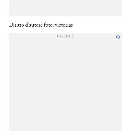
Diritto d’autore foto: victorias
COSMOPROF WORLDWIDE BOLOGNA
Cosmprof Worldwide Bologna
presenta THE BEAUTY &
WELLNESS CONGRESS 2022: I
TEMI
DYSON
Dyson presenta la nuova collezione
pervinca e rosé per Natale