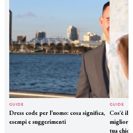
DAVINES
Davines presenta cofanetti beauty
preziosi per un regalo adatto ad
ogni capello
GUIDE
GUID
Dress code per l’uomo: cosa significa,
Cos'è
esempi e suggerimenti
miglio
tua c