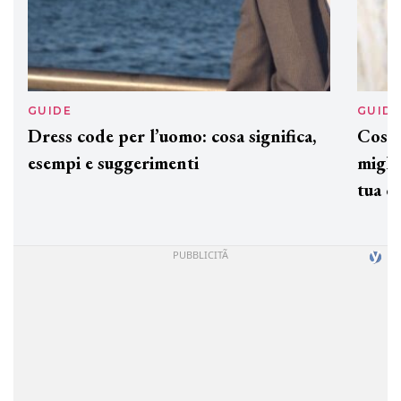
GUIDE
GUID
Dress code per l’uomo: cosa significa,
Cos'è
esempi e suggerimenti
miglio
tua c