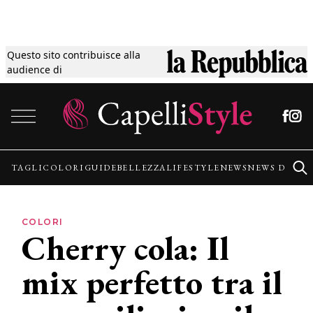
Questo sito contribuisce alla
Tagli
audience di
Vai al contenuto
Colori
Guide
TAGLI
COLORI
GUIDE
BELLEZZA
LIFESTYLE
NEWS
NEWS DALLE
Bellezza
COLORI
Cherry cola: Il
Lifestyle
mix perfetto tra il
News