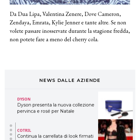
DAVINES
Da Dua Lipa, Valentina Zenere, Dove Cameron,
Davines presenta cofanetti beauty
Zendaya, Emrata, Kylie Jenner e tante altre. Se non
preziosi per un regalo adatto ad
ogni capello
volete passare inosservate durante la stagione fredda,
non potete fare a meno del cherry cola.
COSMOPROF WORLDWIDE BOLOGNA
Cosmprof Worldwide Bologna
presenta THE BEAUTY &
WELLNESS CONGRESS 2022: I
TEMI
DYSON
NEWS DALLE AZIENDE
Dyson presenta la nuova collezione
pervinca e rosé per Natale
COTRIL
Continua la carrellata di look firmati
Cotril alla Festa del Cinema di Roma
TONI&GUY