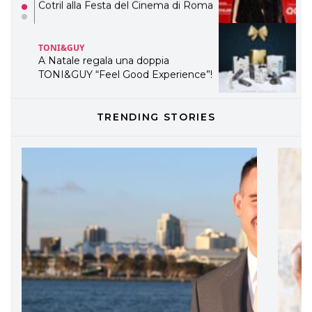
A Natale regala una doppia
TONI&GUY “Feel Good Experience”!
TONI&GUY
LABEL.M lancia la sua innovativa ed
eco-sostenibile linea di prodotti
professionali
TRENDING STORIES
DAVINES
Davines presenta cofanetti beauty
preziosi per un regalo adatto ad
ogni capello