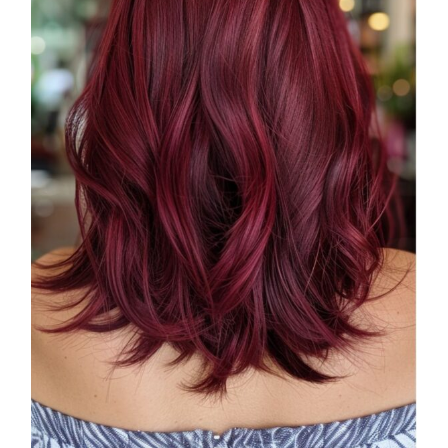
presenta THE BEAUTY &
WELLNESS CONGRESS 2022: I
TEMI
DYSON
Dyson presenta la nuova collezione
pervinca e rosé per Natale
COTRIL
Continua la carrellata di look firmati
Cotril alla Festa del Cinema di Roma
TONI&GUY
A Natale regala una doppia
TONI&GUY “Feel Good Experience”!
TONI&GUY
LABEL.M lancia la sua innovativa ed
eco-sostenibile linea di prodotti
professionali