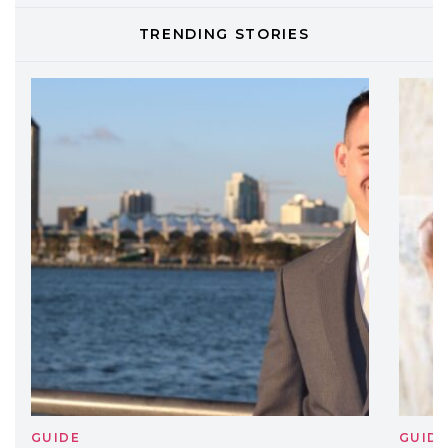
TONI&GUY
TRENDING STORIES
LABEL.M lancia la sua innovativa ed
eco-sostenibile linea di prodotti
professionali
DAVINES
Davines presenta cofanetti beauty
preziosi per un regalo adatto ad
ogni capello
GUIDE
GUID