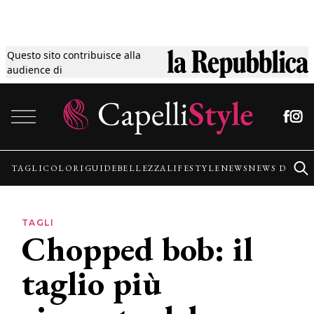
Questo sito contribuisce alla
Tagli
audience di
Vai al contenuto
Colori
Guide
TAGLI
COLORI
GUIDE
BELLEZZA
LIFESTYLE
NEWS
NEWS DALLE
Bellezza
TAGLI
Chopped bob: il
Lifestyle
taglio più
News