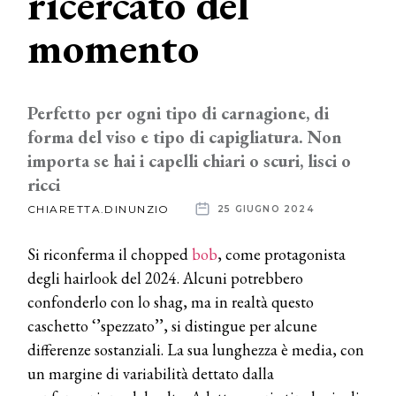
ricercato del
momento
News
dalle
aziende
Perfetto per ogni tipo di carnagione, di
forma del viso e tipo di capigliatura. Non
importa se hai i capelli chiari o scuri, lisci o
ricci
CHIARETTA.DINUNZIO
25 GIUGNO 2024
Si riconferma il chopped
bob
, come protagonista
degli hairlook del 2024. Alcuni potrebbero
confonderlo con lo shag, ma in realtà questo
caschetto ‘’spezzato’’, si distingue per alcune
differenze sostanziali. La sua lunghezza è media, con
un margine di variabilità dettato dalla