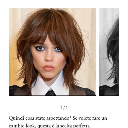
DYSON
Dyson presenta la nuova collezione
pervinca e rosé per Natale
COTRIL
Continua la carrellata di look firmati
Cotril alla Festa del Cinema di Roma
TONI&GUY
A Natale regala una doppia
TONI&GUY “Feel Good Experience”!
TONI&GUY
LABEL.M lancia la sua innovativa ed
eco-sostenibile linea di prodotti
1
/
1
professionali
Quindi cosa state aspettando? Se volete fare un
DAVINES
cambio look, questa è la scelta perfetta.
Davines presenta cofanetti beauty