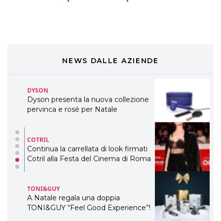
preziosi per un regalo adatto ad
ogni capello
COSMOPROF WORLDWIDE BOLOGNA
Cosmprof Worldwide Bologna
presenta THE BEAUTY &
WELLNESS CONGRESS 2022: I
NEWS DALLE AZIENDE
TEMI
DYSON
Dyson presenta la nuova collezione
pervinca e rosé per Natale
COTRIL
Continua la carrellata di look firmati
Cotril alla Festa del Cinema di Roma
TONI&GUY
A Natale regala una doppia
TONI&GUY “Feel Good Experience”!