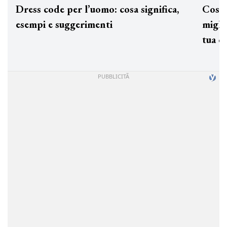
Dress code per l’uomo: cosa significa,
Cos'è
esempi e suggerimenti
miglio
tua c