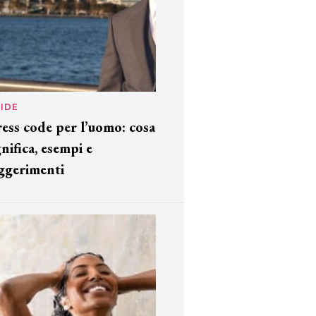
IDE
ess code per l’uomo: cosa
gnifica, esempi e
ggerimenti