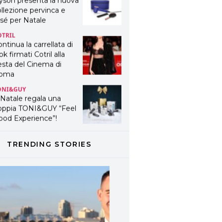
yson presenta la nuova
llezione pervinca e
sé per Natale
OTRIL
ntinua la carrellata di
ok firmati Cotril alla
esta del Cinema di
oma
ONI&GUY
 Natale regala una
oppia TONI&GUY “Feel
ood Experience”!
ONI&GUY
ABEL.M lancia la sua
TRENDING STORIES
novativa ed eco-
stenibile linea di
odotti professionali
AVINES
avines presenta
fanetti beauty preziosi
r un regalo adatto ad
ni capello