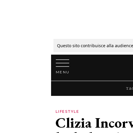
Tagli
Colori
Questo sito contribuisce alla audience
Vai al contenuto
Guide
MENU
Bellezza
TA
Lifestyle
LIFESTYLE
Clizia Incorv
News