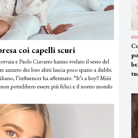
GU
Co
resa coi capelli scuri
po
orvaia e Paolo Ciavarro hanno svelato il sesso del
be
re azzurro dei loro abiti lascia poco spazio a dubbi.
tu
iliano, l’influencer ha affermato: “It’s a boy!! Miiii
on potrebbero essere più felici e il nostro mondo