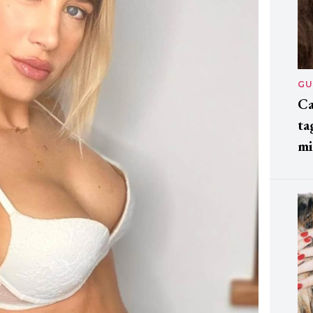
GU
Ca
ta
mi