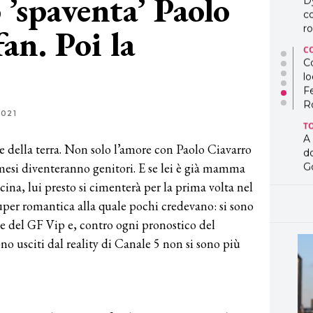
 ’spaventa’ Paolo
D
co
fan. Poi la
ro
C
Co
lo
F
R
2021
T
A
ce della terra. Non solo l’amore con Paolo Ciavarro
d
mesi diventeranno genitori. E se lei è già mamma
G
cina, lui presto si cimenterà per la prima volta nel
T
L
super romantica alla quale pochi credevano: si sono
in
ne del GF Vip e, contro ogni pronostico del
so
o usciti dal reality di Canale 5 non si sono più
pr
D
D
co
pe
og