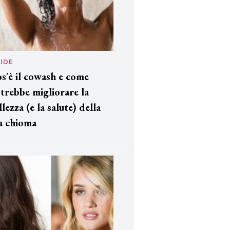
IDE
s'è il cowash e come
trebbe migliorare la
llezza (e la salute) della
a chioma