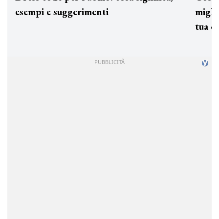
esempi e suggerimenti
miglio
tua c