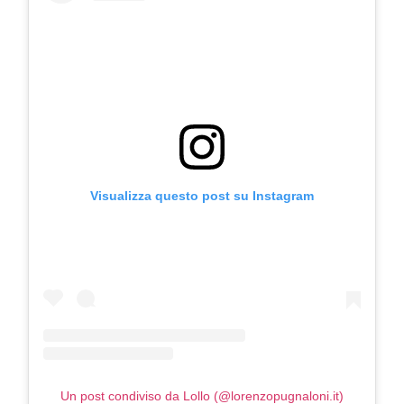
Visualizza questo post su Instagram
COSMOPROF WORLDWIDE BOLOGNA
Cosmprof Worldwide Bologna
presenta THE BEAUTY &
WELLNESS CONGRESS 2022: I
TEMI
DYSON
Dyson presenta la nuova collezione
pervinca e rosé per Natale
Un post condiviso da Lollo (@lorenzopugnaloni.it)