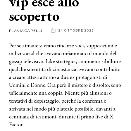
vip esce allo
scoperto
News
dalle
FLAVIACAPELLI
24 OTTOBRE 2025
aziende
Per settimane si erano rincorse voci, supposizioni e
indizi social che avevano infiammato il mondo del
gossip televisivo. Like strategici, commenti sibillini e
qualche smentita di circostanza avevano contribuito
a creare attesa attorno a due ex protagonisti di
Uomini e Donne. Ora però il mistero è dissolto: sono
ufficialmente una coppia. Niente più allusioni o
tentativi di depistaggio, perché la conferma è
arrivata nel modo più plateale possibile, davanti a
centinaia di testimoni, durante il primo live di X
Factor.