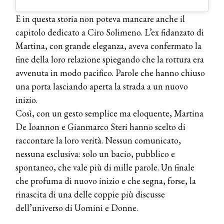
COTRIL
E in questa storia non poteva mancare anche il
Continua la carrellata di look firmati
capitolo dedicato a Ciro Solimeno. L’ex fidanzato di
Cotril alla Festa del Cinema di Roma
Martina, con grande eleganza, aveva confermato la
fine della loro relazione spiegando che la rottura era
TONI&GUY
avvenuta in modo pacifico. Parole che hanno chiuso
A Natale regala una doppia
TONI&GUY “Feel Good Experience”!
una porta lasciando aperta la strada a un nuovo
inizio.
TONI&GUY
Così, con un gesto semplice ma eloquente, Martina
LABEL.M lancia la sua innovativa ed
De Ioannon e Gianmarco Steri hanno scelto di
eco-sostenibile linea di prodotti
professionali
raccontare la loro verità. Nessun comunicato,
nessuna esclusiva: solo un bacio, pubblico e
DAVINES
spontaneo, che vale più di mille parole. Un finale
Davines presenta cofanetti beauty
preziosi per un regalo adatto ad
che profuma di nuovo inizio e che segna, forse, la
ogni capello
rinascita di una delle coppie più discusse
COSMOPROF WORLDWIDE BOLOGNA
dell’universo di Uomini e Donne.
Cosmprof Worldwide Bologna
presenta THE BEAUTY &