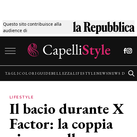
Questo sito contribuisce alla
Tagli
audience di
Vai al contenuto
Colori
Guide
TAGLI
COLORI
GUIDE
BELLEZZA
LIFESTYLE
NEWS
NEWS DALLE
Bellezza
LIFESTYLE
Il bacio durante X
Lifestyle
Factor: la coppia
News