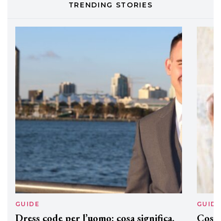
TRENDING STORIES
DAVINES
Davines presenta cofanetti beauty
preziosi per un regalo adatto ad
ogni capello
GUIDE
GUID
Dress code per l’uomo: cosa significa,
Cos'è