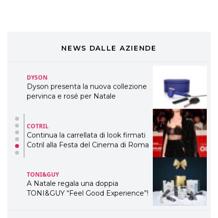
WELLNESS CONGRESS 2022: I
TEMI
DYSON
Dyson presenta la nuova collezione
NEWS DALLE AZIENDE
pervinca e rosé per Natale
COTRIL
Continua la carrellata di look firmati
Cotril alla Festa del Cinema di Roma
TONI&GUY
A Natale regala una doppia
TONI&GUY “Feel Good Experience”!
TONI&GUY
LABEL.M lancia la sua innovativa ed
eco-sostenibile linea di prodotti
professionali