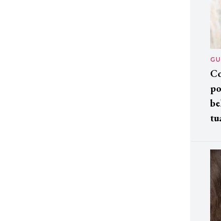
GU
Co
po
be
tu