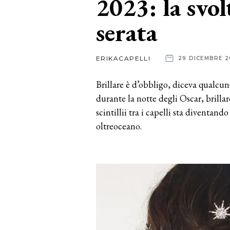
2023: la svol
serata
News
dalle
ERIKACAPELLI
29 DICEMBRE 
aziende
Brillare è d’obbligo, diceva qualcun
durante la notte degli Oscar, brilla
scintillii tra i capelli sta diventan
oltreoceano.