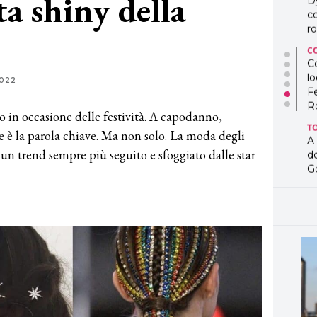
ta shiny della
D
co
ro
C
Co
lo
2022
F
R
o in occasione delle festività. A capodanno,
T
re è la parola chiave. Ma non solo. La moda degli
A
do un trend sempre più seguito e sfoggiato dalle star
d
G
T
L
in
so
pr
D
D
co
pe
og