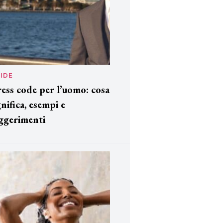
IDE
ess code per l’uomo: cosa
gnifica, esempi e
ggerimenti