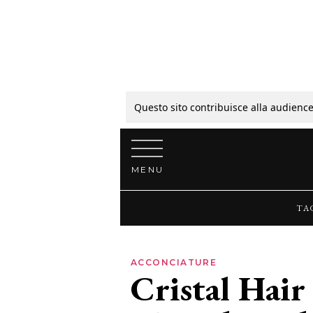
Tagli
Colori
Questo sito contribuisce alla audience
Vai al contenuto
Guide
MENU
Bellezza
TA
Lifestyle
ACCONCIATURE
Cristal Hai
News