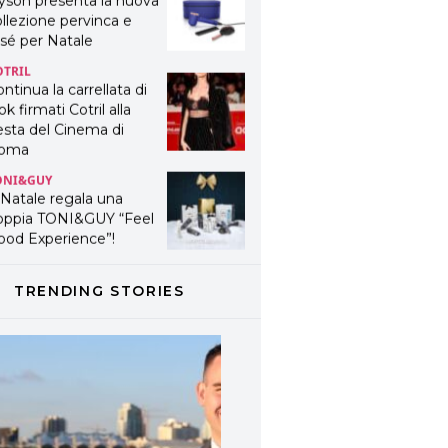
yson presenta la nuova
llezione pervinca e
sé per Natale
OTRIL
ntinua la carrellata di
ok firmati Cotril alla
esta del Cinema di
oma
ONI&GUY
 Natale regala una
oppia TONI&GUY “Feel
ood Experience”!
ONI&GUY
ABEL.M lancia la sua
TRENDING STORIES
novativa ed eco-
stenibile linea di
odotti professionali
AVINES
avines presenta
fanetti beauty preziosi
r un regalo adatto ad
ni capello