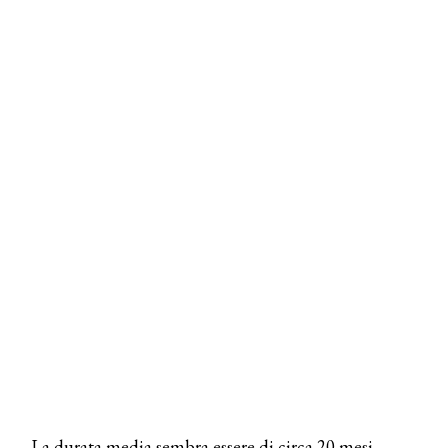
La durata media sembra essere di circa 20 mesi.