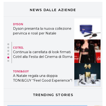
Cosmprof Worldwide Bologna
presenta THE BEAUTY &
WELLNESS CONGRESS 2022: I
NEWS DALLE AZIENDE
TEMI
DYSON
Dyson presenta la nuova collezione
pervinca e rosé per Natale
COTRIL
Continua la carrellata di look firmati
Cotril alla Festa del Cinema di Roma
TONI&GUY
A Natale regala una doppia
TONI&GUY “Feel Good Experience”!
TONI&GUY
TRENDING STORIES
LABEL.M lancia la sua innovativa ed
eco-sostenibile linea di prodotti