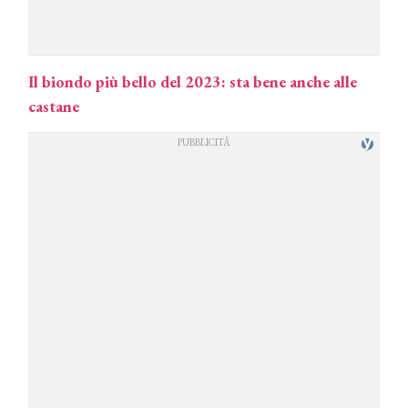
Il biondo più bello del 2023: sta bene anche alle
castane
COSMOPROF WORLDWIDE BOLOGNA
Cosmprof Worldwide Bologna
presenta THE BEAUTY &
WELLNESS CONGRESS 2022: I
TEMI
DYSON
Dyson presenta la nuova collezione
pervinca e rosé per Natale