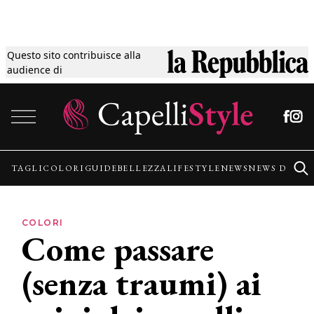
Questo sito contribuisce alla
Tagli
audience di
Vai al contenuto
Colori
Guide
TAGLI
COLORI
GUIDE
BELLEZZA
LIFESTYLE
NEWS
NEWS DALLE
Bellezza
COLORI
Come passare
Lifestyle
(senza traumi) ai
News