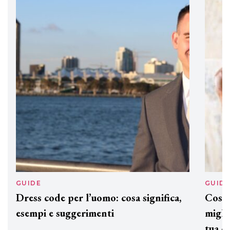
professionali
DAVINES
Davines presenta cofanetti beauty
preziosi per un regalo adatto ad
ogni capello
GUIDE
GUID
Dress code per l’uomo: cosa significa,
Cos'è
esempi e suggerimenti
miglio
tua c