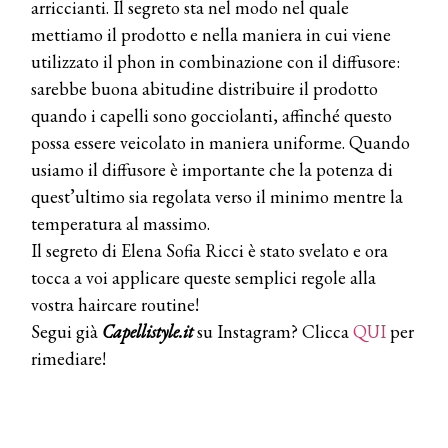
arriccianti. Il segreto sta nel modo nel quale
mettiamo il prodotto e nella maniera in cui viene
COTRIL
utilizzato il phon in combinazione con il diffusore:
Continua la carrellata di look firmati
sarebbe buona abitudine distribuire il prodotto
Cotril alla Festa del Cinema di Roma
quando i capelli sono gocciolanti, affinché questo
possa essere veicolato in maniera uniforme. Quando
TONI&GUY
usiamo il diffusore è importante che la potenza di
A Natale regala una doppia
TONI&GUY “Feel Good Experience”!
quest’ultimo sia regolata verso il minimo mentre la
temperatura al massimo.
TONI&GUY
Il segreto di Elena Sofia Ricci è stato svelato e ora
LABEL.M lancia la sua innovativa ed
tocca a voi applicare queste semplici regole alla
eco-sostenibile linea di prodotti
professionali
vostra haircare routine!
Segui già
Capellistyle.it
su Instagram? Clicca
QUI
per
DAVINES
rimediare!
Davines presenta cofanetti beauty
preziosi per un regalo adatto ad
ogni capello
COSMOPROF WORLDWIDE BOLOGNA