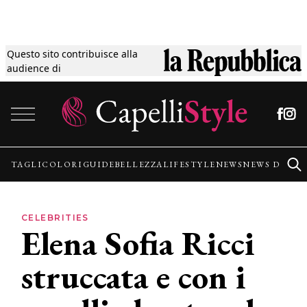
Questo sito contribuisce alla
Tagli
audience di
Vai al contenuto
Colori
Guide
TAGLI
COLORI
GUIDE
BELLEZZA
LIFESTYLE
NEWS
NEWS DALLE
Bellezza
CELEBRITIES
Elena Sofia Ricci
Lifestyle
struccata e con i
News