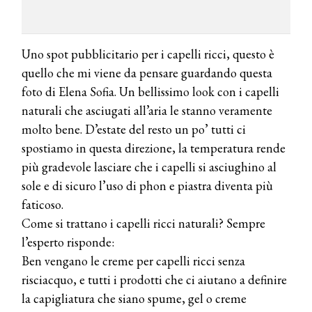
Uno spot pubblicitario per i capelli ricci, questo è
quello che mi viene da pensare guardando questa
foto di Elena Sofia. Un bellissimo look con i capelli
naturali che asciugati all’aria le stanno veramente
molto bene. D’estate del resto un po’ tutti ci
spostiamo in questa direzione, la temperatura rende
più gradevole lasciare che i capelli si asciughino al
sole e di sicuro l’uso di phon e piastra diventa più
COSMOPROF WORLDWIDE BOLOGNA
faticoso.
Cosmprof Worldwide Bologna
Come si trattano i capelli ricci naturali? Sempre
presenta THE BEAUTY &
WELLNESS CONGRESS 2022: I
l’esperto risponde:
TEMI
Ben vengano le creme per capelli ricci senza
risciacquo, e tutti i prodotti che ci aiutano a definire
DYSON
Dyson presenta la nuova collezione
la capigliatura che siano spume, gel o creme
pervinca e rosé per Natale