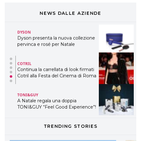
Cosmprof Worldwide Bologna
presenta THE BEAUTY &
WELLNESS CONGRESS 2022: I
NEWS DALLE AZIENDE
TEMI
DYSON
Dyson presenta la nuova collezione
pervinca e rosé per Natale
COTRIL
Continua la carrellata di look firmati
Cotril alla Festa del Cinema di Roma
TONI&GUY
A Natale regala una doppia
TONI&GUY “Feel Good Experience”!
TONI&GUY
TRENDING STORIES
LABEL.M lancia la sua innovativa ed
eco-sostenibile linea di prodotti