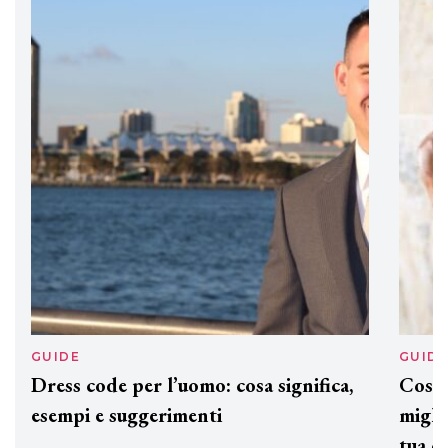
professionali
DAVINES
Davines presenta cofanetti beauty
preziosi per un regalo adatto ad
ogni capello
GUIDE
GUID
Dress code per l’uomo: cosa significa,
Cos'è
esempi e suggerimenti
miglio
tua c