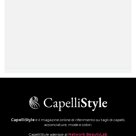
CapelliStyle
è il magazine online di riferimento su tagli di capelli,
acconciature, mode e colori.
CapelliStyle aderisce al
Network BeautyLab