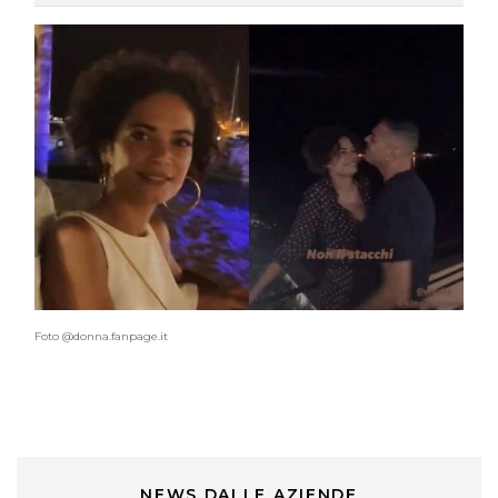
COTRIL
Continua la carrellata di look firmati
Cotril alla Festa del Cinema di Roma
TONI&GUY
A Natale regala una doppia
TONI&GUY “Feel Good Experience”!
TONI&GUY
LABEL.M lancia la sua innovativa ed
eco-sostenibile linea di prodotti
professionali
DAVINES
Foto @donna.fanpage.it
Davines presenta cofanetti beauty
preziosi per un regalo adatto ad
ogni capello
COSMOPROF WORLDWIDE BOLOGNA
Cosmprof Worldwide Bologna
presenta THE BEAUTY &
WELLNESS CONGRESS 2022: I
NEWS DALLE AZIENDE