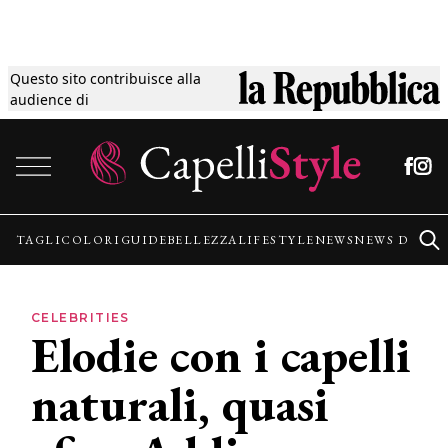
Questo sito contribuisce alla
Tagli
audience di
Vai al contenuto
Colori
Guide
TAGLI
COLORI
GUIDE
BELLEZZA
LIFESTYLE
NEWS
NEWS DALLE
Bellezza
CELEBRITIES
Elodie con i capelli
Lifestyle
naturali, quasi
News