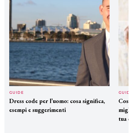
Davines presenta cofanetti beauty
preziosi per un regalo adatto ad
ogni capello
GUIDE
GUID
Dress code per l’uomo: cosa significa,
Cos'è
esempi e suggerimenti
miglio
tua c