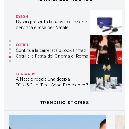
TEMI
DYSON
Dyson presenta la nuova collezione
pervinca e rosé per Natale
COTRIL
Continua la carrellata di look firmati
Cotril alla Festa del Cinema di Roma
TONI&GUY
A Natale regala una doppia
TONI&GUY “Feel Good Experience”!
TONI&GUY
TRENDING STORIES
LABEL.M lancia la sua innovativa ed
eco-sostenibile linea di prodotti
professionali
DAVINES