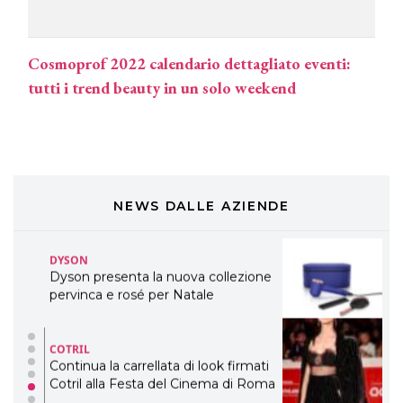
eco-sostenibile linea di prodotti
professionali
Cosmoprof 2022 calendario dettagliato eventi:
DAVINES
tutti i trend beauty in un solo weekend
Davines presenta cofanetti beauty
preziosi per un regalo adatto ad
ogni capello
COSMOPROF WORLDWIDE BOLOGNA
Cosmprof Worldwide Bologna
presenta THE BEAUTY &
WELLNESS CONGRESS 2022: I
NEWS DALLE AZIENDE
TEMI
DYSON
Dyson presenta la nuova collezione
pervinca e rosé per Natale
COTRIL
Continua la carrellata di look firmati
Cotril alla Festa del Cinema di Roma