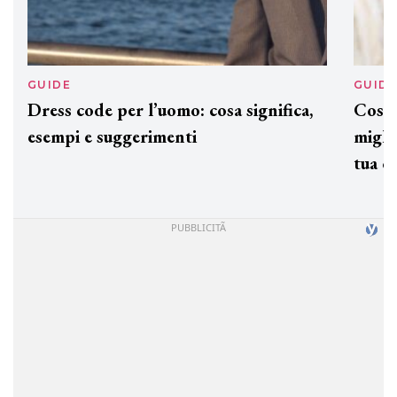
GUIDE
GUID
Dress code per l’uomo: cosa significa,
Cos'è
esempi e suggerimenti
miglio
tua c