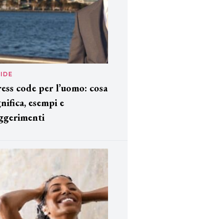
IDE
ess code per l’uomo: cosa
gnifica, esempi e
ggerimenti