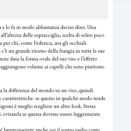
ia e lo fa in modo abbastanza deciso direi. Una
ll’altezza delle sopracciglia, scelta di solito poco
er chi, come Federica, usa gli occhiali.
’è un grande ritorno della frangia in tutte le sue
bene data la forma ovale del suo viso e l’effetto
he aggiungono volume ai capelli che sono piuttosto
ta la differenza del mondo su un viso, quindi
e caratteristiche: se questo in qualche modo tende
 zigomi è meglio scegliere un altro look. Stessa
i: evitatela se questa dovesse essere leggermente
a! Impreziosirete anche voi il vostro taglio corto