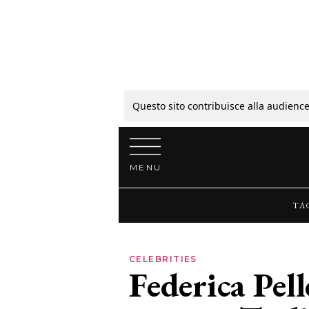
Tagli
Colori
Questo sito contribuisce alla audience
Vai al contenuto
Guide
MENU
Bellezza
TA
Lifestyle
CELEBRITIES
Federica Pell
News