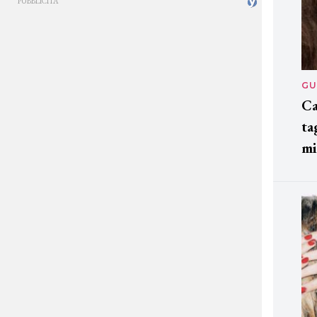
GU
Ca
ta
mi