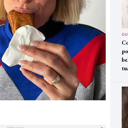
GU
Co
po
be
tu