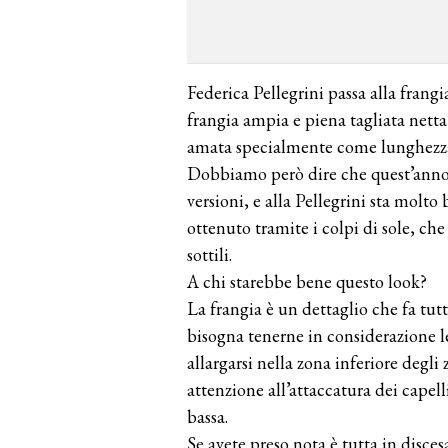
Federica Pellegrini passa alla frang
frangia ampia e piena tagliata netta a
amata specialmente come lunghezza p
Dobbiamo però dire che quest’anno c
versioni, e alla Pellegrini sta molto 
ottenuto tramite i colpi di sole, c
sottili.
A chi starebbe bene questo look?
La frangia è un dettaglio che fa tut
bisogna tenerne in considerazione l
allargarsi nella zona inferiore degli
attenzione all’attaccatura dei capell
bassa.
Se avete preso nota è tutta in disces