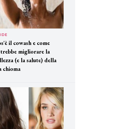
IDE
s'è il cowash e come
trebbe migliorare la
llezza (e la salute) della
a chioma