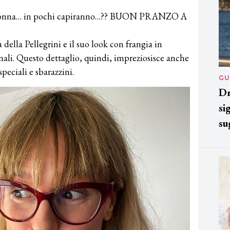
:
la nonna… in pochi capiranno…?? BUON PRANZO A
della Pellegrini e il suo look con frangia in
nali. Questo dettaglio, quindi, impreziosisce anche
peciali e sbarazzini.
GU
Dr
si
su