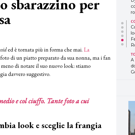
io sbarazzino per
D
co
sa
ro
C
Co
lo
F
R
vid
ed è tornata più in forma che mai.
La
T
 foto di un piatto preparato da sua nonna, ma i fan
A
 meno di notare il suo nuovo look: stiamo
d
G
ngia davvero suggestivo.
T
L
in
medio e col ciuffo. Tante foto a cui
so
pr
D
D
mbia look e sceglie la frangia
co
pe
og