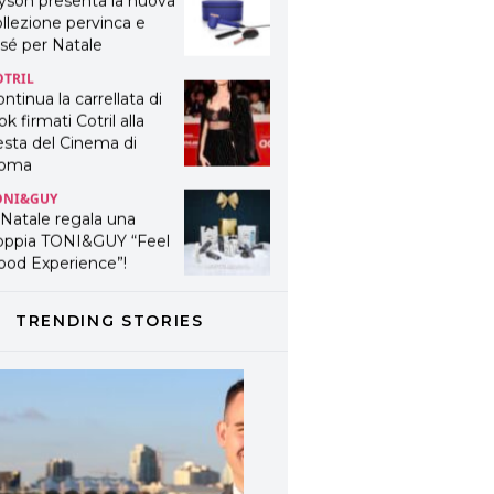
yson presenta la nuova
llezione pervinca e
sé per Natale
OTRIL
ntinua la carrellata di
ok firmati Cotril alla
esta del Cinema di
oma
ONI&GUY
 Natale regala una
oppia TONI&GUY “Feel
ood Experience”!
ONI&GUY
ABEL.M lancia la sua
TRENDING STORIES
novativa ed eco-
stenibile linea di
odotti professionali
AVINES
avines presenta
fanetti beauty preziosi
r un regalo adatto ad
ni capello