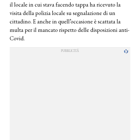
il locale in cui stava facendo tappa ha ricevuto la
visita della polizia locale su segnalazione di un
cittadino. E anche in quell’occasione è scattata la
multa per il mancato rispetto delle disposizioni anti-
Covid.
COSMOPROF WORLDWIDE BOLOGNA
Cosmprof Worldwide Bologna
presenta THE BEAUTY &
WELLNESS CONGRESS 2022: I
TEMI