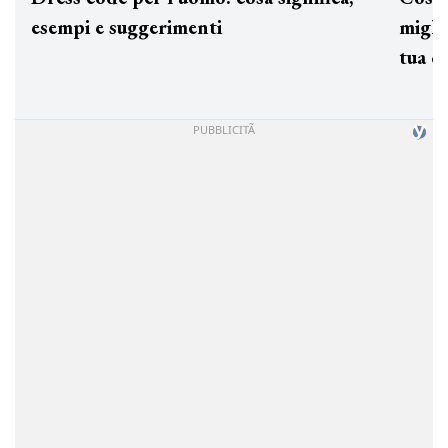
esempi e suggerimenti
miglio
tua c