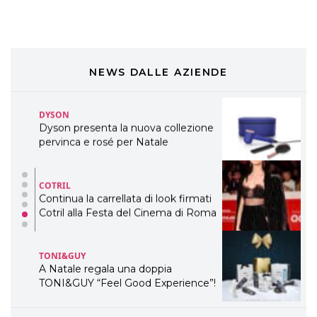
ogni capello
COSMOPROF WORLDWIDE BOLOGNA
Cosmprof Worldwide Bologna
presenta THE BEAUTY &
WELLNESS CONGRESS 2022: I
NEWS DALLE AZIENDE
TEMI
DYSON
Dyson presenta la nuova collezione
pervinca e rosé per Natale
COTRIL
Continua la carrellata di look firmati
Cotril alla Festa del Cinema di Roma
TONI&GUY
A Natale regala una doppia
TONI&GUY “Feel Good Experience”!