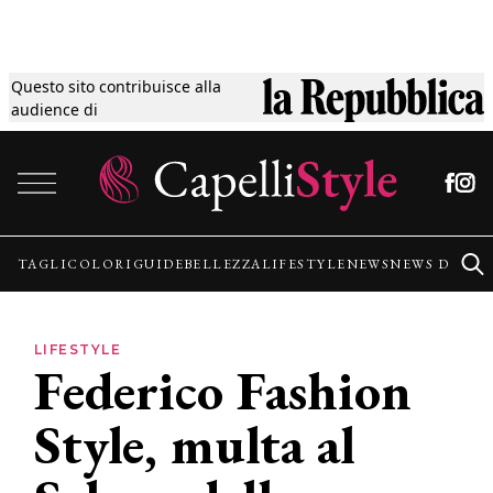
Questo sito contribuisce alla
Tagli
audience di
Vai al contenuto
Colori
Guide
TAGLI
COLORI
GUIDE
BELLEZZA
LIFESTYLE
NEWS
NEWS DALLE
Bellezza
LIFESTYLE
Federico Fashion
Lifestyle
Style, multa al
News