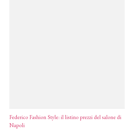
DYSON
Dyson presenta la nuova collezione
pervinca e rosé per Natale
COTRIL
Continua la carrellata di look firmati
Cotril alla Festa del Cinema di Roma
TONI&GUY
A Natale regala una doppia
TONI&GUY “Feel Good Experience”!
TONI&GUY
LABEL.M lancia la sua innovativa ed
eco-sostenibile linea di prodotti
professionali
Federico Fashion Style: il listino prezzi del salone di
DAVINES
Napoli
Davines presenta cofanetti beauty
preziosi per un regalo adatto ad