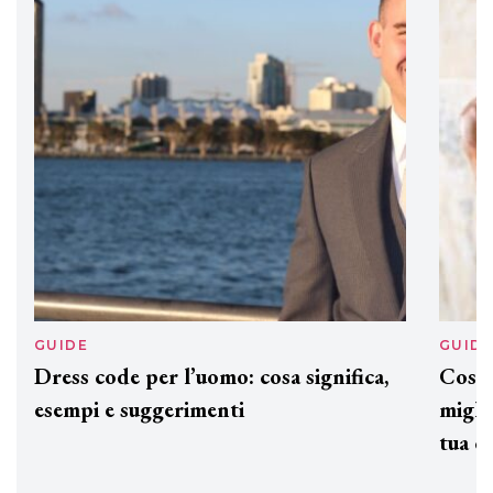
Davines presenta cofanetti beauty
preziosi per un regalo adatto ad
ogni capello
GUIDE
GUID
Dress code per l’uomo: cosa significa,
Cos'è
esempi e suggerimenti
miglio
tua c