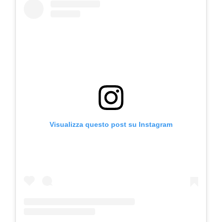
COSMOPROF WORLDWIDE BOLOGNA
Visualizza questo post su Instagram
Cosmprof Worldwide Bologna
presenta THE BEAUTY &
WELLNESS CONGRESS 2022: I
TEMI
DYSON
Dyson presenta la nuova collezione
pervinca e rosé per Natale