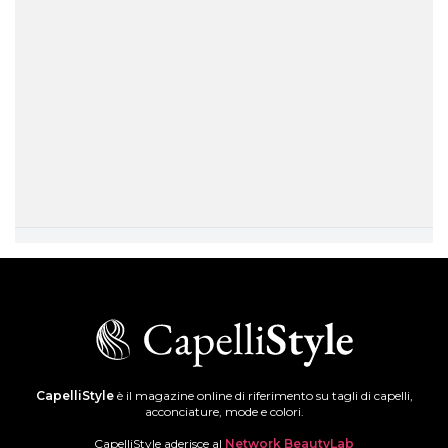
CapelliStyle
è il magazine online di riferimento su tagli di capelli,
acconciature, mode e colori.
CapelliStyle aderisce al
Network BeautyLab