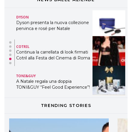
TEMI
DYSON
Dyson presenta la nuova collezione
pervinca e rosé per Natale
COTRIL
Continua la carrellata di look firmati
Cotril alla Festa del Cinema di Roma
TONI&GUY
A Natale regala una doppia
TONI&GUY “Feel Good Experience”!
TONI&GUY
TRENDING STORIES
LABEL.M lancia la sua innovativa ed
eco-sostenibile linea di prodotti
professionali
DAVINES