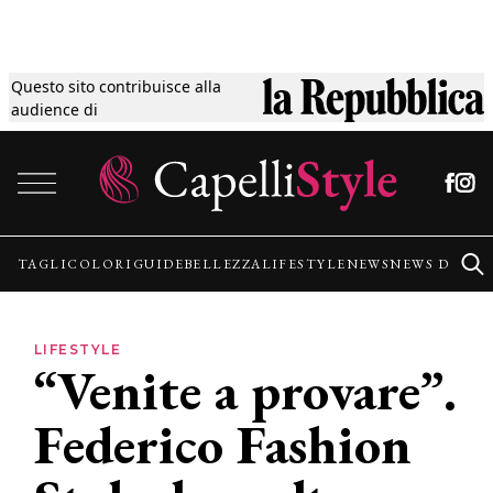
Questo sito contribuisce alla
Tagli
audience di
Vai al contenuto
Colori
Guide
TAGLI
COLORI
GUIDE
BELLEZZA
LIFESTYLE
NEWS
NEWS DALLE
Bellezza
LIFESTYLE
“Venite a provare”.
Lifestyle
Federico Fashion
News