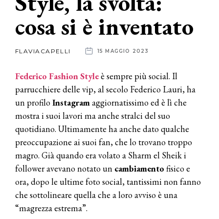
Style, la svolta:
cosa si è inventato
News
dalle
FLAVIACAPELLI
15 MAGGIO 2023
aziende
Federico Fashion Style
è sempre più social. Il
parrucchiere delle vip, al secolo Federico Lauri, ha
un profilo
Instagram
aggiornatissimo ed è lì che
mostra i suoi lavori ma anche stralci del suo
quotidiano. Ultimamente ha anche dato qualche
preoccupazione ai suoi fan, che lo trovano troppo
magro. Già quando era volato a Sharm el Sheik i
follower avevano notato un
cambiamento
fisico e
ora, dopo le ultime foto social, tantissimi non fanno
che sottolineare quella che a loro avviso è una
“magrezza estrema”.