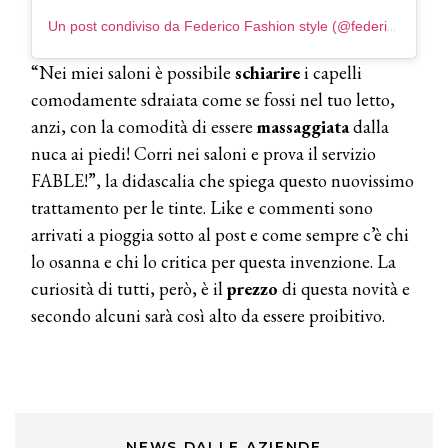
COTRIL
Un post condiviso da Federico Fashion style (@federico_fashion_style)
Continua la carrellata di look firmati
Cotril alla Festa del Cinema di Roma
“Nei miei saloni è possibile
schiarire
i capelli
comodamente sdraiata come se fossi nel tuo letto,
TONI&GUY
anzi, con la comodità di essere
massaggiata
dalla
A Natale regala una doppia
TONI&GUY “Feel Good Experience”!
nuca ai piedi! Corri nei saloni e prova il servizio
FABLE!”, la didascalia che spiega questo nuovissimo
TONI&GUY
trattamento per le tinte. Like e commenti sono
LABEL.M lancia la sua innovativa ed
arrivati a pioggia sotto al post e come sempre c’è chi
eco-sostenibile linea di prodotti
professionali
lo osanna e chi lo critica per questa invenzione. La
curiosità di tutti, però, è il
prezzo
di questa novità e
DAVINES
secondo alcuni sarà così alto da essere proibitivo.
Davines presenta cofanetti beauty
preziosi per un regalo adatto ad
ogni capello
COSMOPROF WORLDWIDE BOLOGNA
Cosmprof Worldwide Bologna
presenta THE BEAUTY &
WELLNESS CONGRESS 2022: I
NEWS DALLE AZIENDE