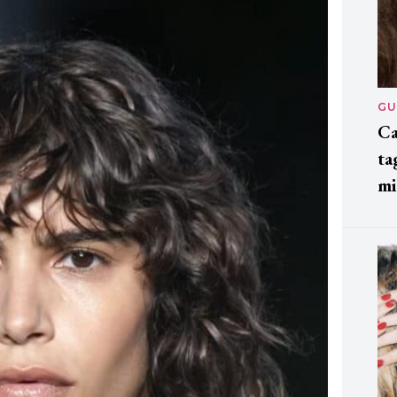
GU
Ca
ta
mi