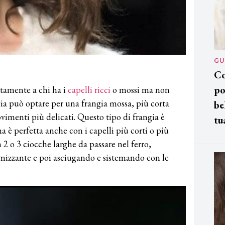
GU
Co
po
ttamente a chi ha i
capelli ricci
o mossi ma non
ia può optare per una frangia mossa, più corta
be
ovimenti più delicati. Questo tipo di frangia è
tu
a è perfetta anche con i capelli più corti o più
n 2 o 3 ciocche larghe da passare nel ferro,
izzante e poi asciugando e sistemando con le