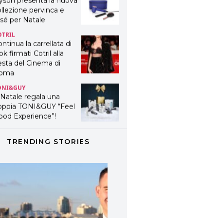
yson presenta la nuova
llezione pervinca e
sé per Natale
OTRIL
ntinua la carrellata di
ok firmati Cotril alla
esta del Cinema di
oma
ONI&GUY
 Natale regala una
oppia TONI&GUY “Feel
ood Experience”!
ONI&GUY
ABEL.M lancia la sua
TRENDING STORIES
novativa ed eco-
stenibile linea di
odotti professionali
AVINES
avines presenta
fanetti beauty preziosi
r un regalo adatto ad
ni capello