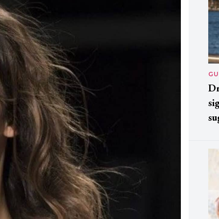
GU
Dr
si
su