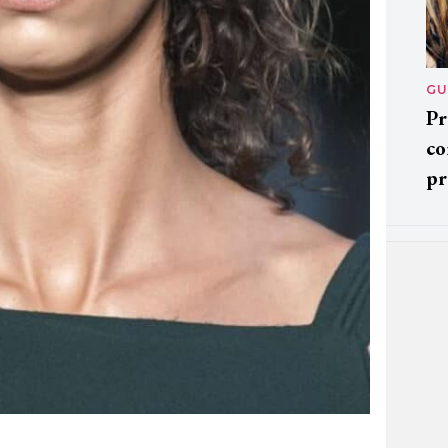
GU
Pr
co
pr