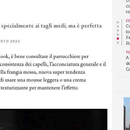
D
co
ro
C
 specialmente ai tagli medi, ma è perfetta
Co
lo
F
OSTO 2024
R
T
ook, è bene consultare il parrucchiere per
A
 consistenza dei capelli, l’acconciatura generale e il
d
G
 della frangia mossa, nuova super tendenza
T
 di usare una mousse leggera o una crema
L
texturizzante per mantenere l’effetto.
in
so
pr
D
D
co
pe
og