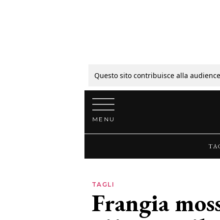
Tagli
Colori
Questo sito contribuisce alla audience
Vai al contenuto
Guide
MENU
Bellezza
TA
Lifestyle
TAGLI
Frangia moss
News