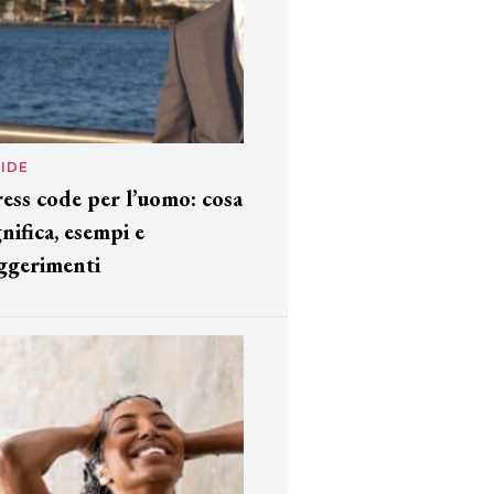
IDE
ess code per l’uomo: cosa
gnifica, esempi e
ggerimenti