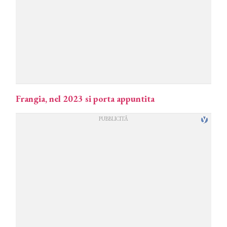
Frangia, nel 2023 si porta appuntita
COSMOPROF WORLDWIDE BOLOGNA
Cosmprof Worldwide Bologna
presenta THE BEAUTY &
WELLNESS CONGRESS 2022: I
TEMI