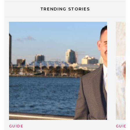
TONI&GUY
TRENDING STORIES
LABEL.M lancia la sua innovativa ed
eco-sostenibile linea di prodotti
professionali
DAVINES
Davines presenta cofanetti beauty
preziosi per un regalo adatto ad
ogni capello
GUIDE
GUID