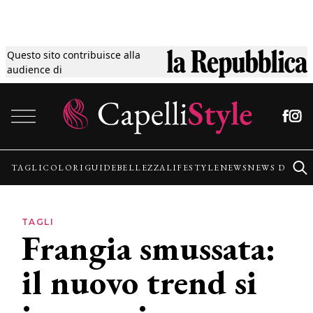
Questo sito contribuisce alla
Tagli
audience di
Vai al contenuto
Colori
Guide
TAGLI
COLORI
GUIDE
BELLEZZA
LIFESTYLE
NEWS
NEWS DALLE
Bellezza
TAGLI
Frangia smussata:
Lifestyle
il nuovo trend si
News