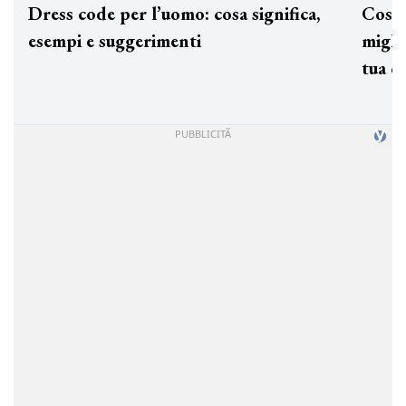
Dress code per l’uomo: cosa significa,
Cos'è
esempi e suggerimenti
miglio
tua c