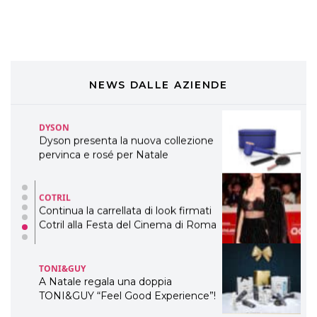
preziosi per un regalo adatto ad
ogni capello
COSMOPROF WORLDWIDE BOLOGNA
Cosmprof Worldwide Bologna
presenta THE BEAUTY &
WELLNESS CONGRESS 2022: I
NEWS DALLE AZIENDE
TEMI
DYSON
Dyson presenta la nuova collezione
pervinca e rosé per Natale
COTRIL
Continua la carrellata di look firmati
Cotril alla Festa del Cinema di Roma
TONI&GUY
A Natale regala una doppia
TONI&GUY “Feel Good Experience”!