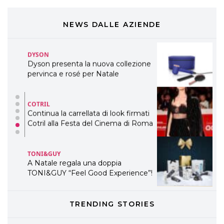
DYSON
NEWS DALLE AZIENDE
Dyson presenta la nuova collezione
pervinca e rosé per Natale
COTRIL
Continua la carrellata di look firmati
Cotril alla Festa del Cinema di Roma
TONI&GUY
A Natale regala una doppia
TONI&GUY “Feel Good Experience”!
TONI&GUY
LABEL.M lancia la sua innovativa ed
eco-sostenibile linea di prodotti
professionali
TRENDING STORIES
DAVINES
Davines presenta cofanetti beauty