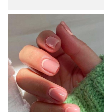
COSMOPROF WORLDWIDE BOLOGNA
Cosmprof Worldwide Bologna
presenta THE BEAUTY &
WELLNESS CONGRESS 2022: I
TEMI
DYSON
Dyson presenta la nuova collezione
pervinca e rosé per Natale
COTRIL