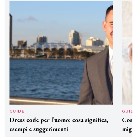
preziosi per un regalo adatto ad
ogni capello
GUIDE
GUID
Dress code per l’uomo: cosa significa,
Cos'è
esempi e suggerimenti
miglio