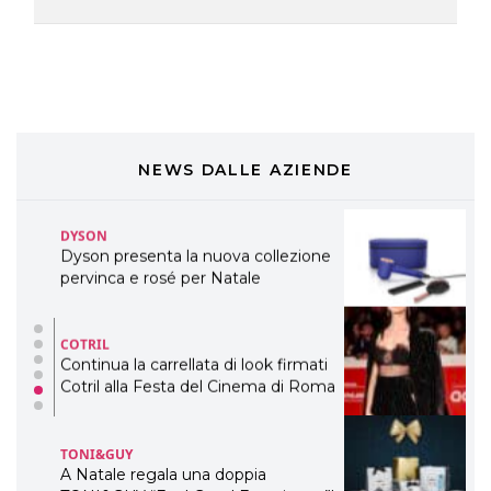
DAVINES
Davines presenta cofanetti beauty
preziosi per un regalo adatto ad
ogni capello
COSMOPROF WORLDWIDE BOLOGNA
Cosmprof Worldwide Bologna
presenta THE BEAUTY &
WELLNESS CONGRESS 2022: I
NEWS DALLE AZIENDE
TEMI
DYSON
Dyson presenta la nuova collezione
pervinca e rosé per Natale
COTRIL
Continua la carrellata di look firmati
Cotril alla Festa del Cinema di Roma
TONI&GUY
A Natale regala una doppia