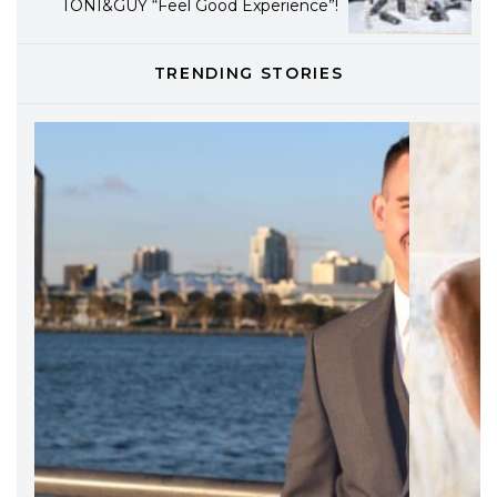
TONI&GUY “Feel Good Experience”!
TONI&GUY
TRENDING STORIES
LABEL.M lancia la sua innovativa ed
eco-sostenibile linea di prodotti
professionali
DAVINES
Davines presenta cofanetti beauty
preziosi per un regalo adatto ad
ogni capello