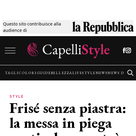
Questo sito contribuisce alla
Tagli
audience di
Vai al contenuto
Colori
Guide
TAGLI
COLORI
GUIDE
BELLEZZA
LIFESTYLE
NEWS
NEWS DALLE
Bellezza
STYLE
Frisé senza piastra:
Lifestyle
la messa in piega
News