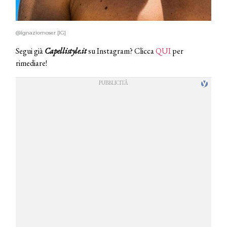
@ignaziomoser [IG]
Segui già
Capellistyle.it
su Instagram? Clicca
QUI
per
rimediare!
COSMOPROF WORLDWIDE BOLOGNA
Cosmprof Worldwide Bologna
presenta THE BEAUTY &
WELLNESS CONGRESS 2022: I
TEMI
DYSON
Dyson presenta la nuova collezione