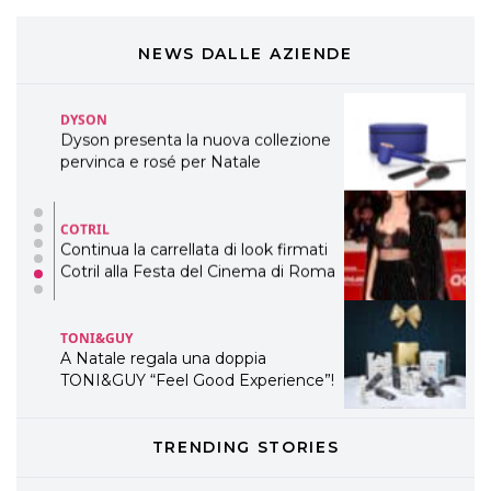
Cosmprof Worldwide Bologna
presenta THE BEAUTY &
WELLNESS CONGRESS 2022: I
NEWS DALLE AZIENDE
TEMI
DYSON
Dyson presenta la nuova collezione
pervinca e rosé per Natale
COTRIL
Continua la carrellata di look firmati
Cotril alla Festa del Cinema di Roma
TONI&GUY
A Natale regala una doppia
TONI&GUY “Feel Good Experience”!
TONI&GUY
TRENDING STORIES
LABEL.M lancia la sua innovativa ed
eco-sostenibile linea di prodotti