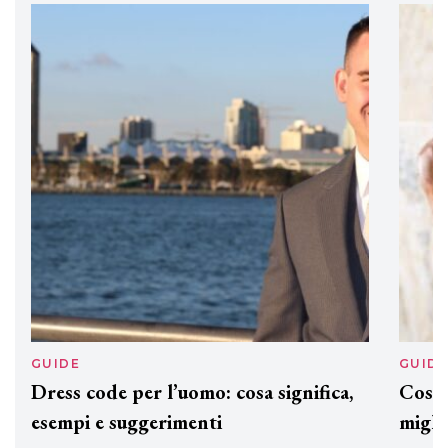
professionali
DAVINES
Davines presenta cofanetti beauty
preziosi per un regalo adatto ad
ogni capello
GUIDE
GUID
Dress code per l’uomo: cosa significa,
Cos'è
esempi e suggerimenti
miglio