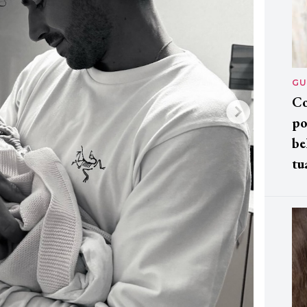
GU
Co
po
be
tu