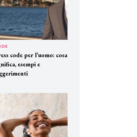
IDE
ess code per l’uomo: cosa
gnifica, esempi e
ggerimenti