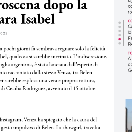
roscena dopo la
D
co
ara Isabel
ro
C
Co
lo
2025
F
R
 pochi giorni fa sembrava regnare solo la felicità
T
abel, qualcosa si sarebbe incrinato. L’indiscrezione,
A
iglia argentina, è stata lanciata dall’esperto di
d
G
o raccontato dallo stesso Venza, tra Belen
r sarebbe esplosa una vera e propria rottura,
T
L
o di Cecilia Rodriguez, avvenuto il 15 ottobre
in
so
pr
D
D
 Instagram, Venza ha spiegato che la causa del
co
pe
 gesto impulsivo di Belen. La showgirl, travolta
og