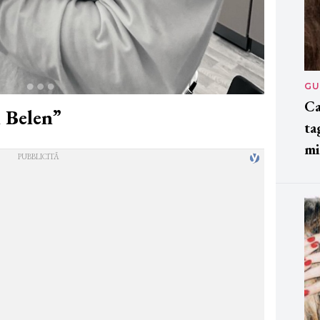
GU
Ca
n Belen”
ta
mi