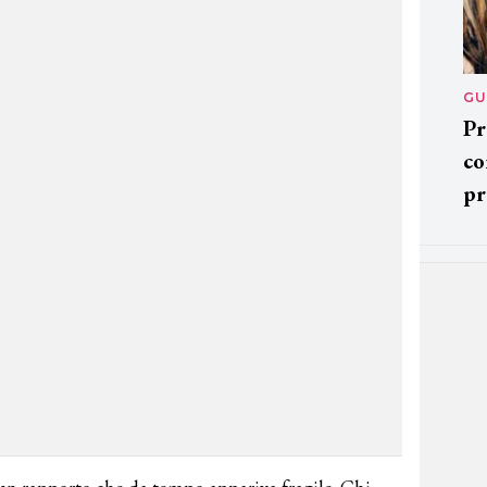
GU
Pr
co
pr