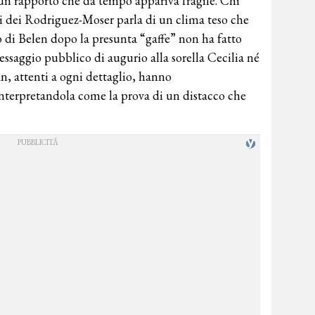
un rapporto che da tempo appariva fragile. Chi
i dei Rodriguez-Moser parla di un clima teso che
io di Belen dopo la presunta “gaffe” non ha fatto
ssaggio pubblico di augurio alla sorella Cecilia né
an, attenti a ogni dettaglio, hanno
nterpretandola come la prova di un distacco che