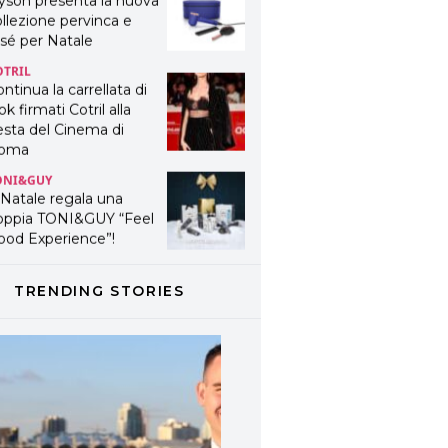
yson presenta la nuova
llezione pervinca e
sé per Natale
OTRIL
ntinua la carrellata di
ok firmati Cotril alla
esta del Cinema di
oma
ONI&GUY
 Natale regala una
oppia TONI&GUY “Feel
ood Experience”!
ONI&GUY
ABEL.M lancia la sua
TRENDING STORIES
novativa ed eco-
stenibile linea di
odotti professionali
AVINES
avines presenta
fanetti beauty preziosi
r un regalo adatto ad
ni capello