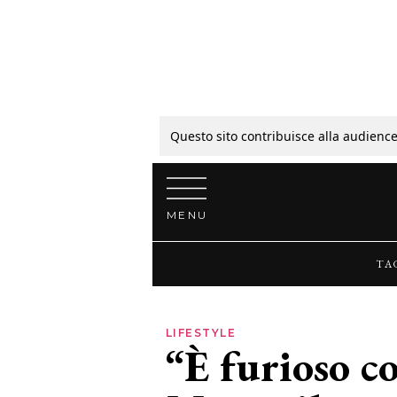
Tagli
Colori
Questo sito contribuisce alla audience
Vai al contenuto
Guide
MENU
Bellezza
TA
Lifestyle
LIFESTYLE
“È furioso c
News