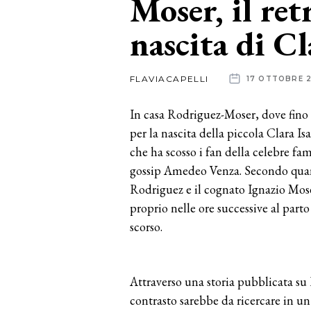
Moser, il ret
nascita di Cl
News
dalle
FLAVIACAPELLI
17 OTTOBRE 
aziende
In casa Rodriguez-Moser, dove fino a
per la nascita della piccola Clara Is
che ha scosso i fan della celebre fam
gossip Amedeo Venza. Secondo quant
Rodriguez e il cognato Ignazio Mose
proprio nelle ore successive al part
scorso.
Attraverso una storia pubblicata su
contrasto sarebbe da ricercare in un