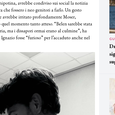
nipotina, avrebbe condiviso sui social la notizia
a che fossero i neo genitori a farlo. Un gesto
he avrebbe irritato profondamente Moser,
o quel momento tanto atteso. “Belen sarebbe stata
oria, ma i dissapori ormai erano al culmine”, ha
gnazio fosse “furioso” per l’accaduto anche nel
GU
Dr
si
su