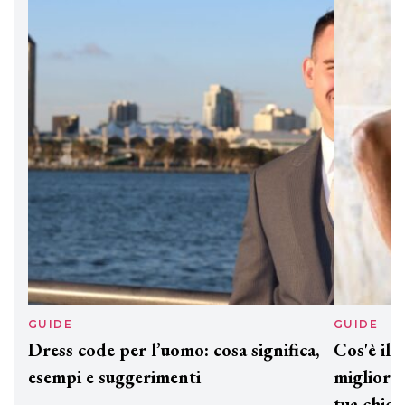
professionali
DAVINES
Davines presenta cofanetti beauty
preziosi per un regalo adatto ad
ogni capello
GUIDE
GUID
Dress code per l’uomo: cosa significa,
Cos'è
esempi e suggerimenti
miglio
tua c