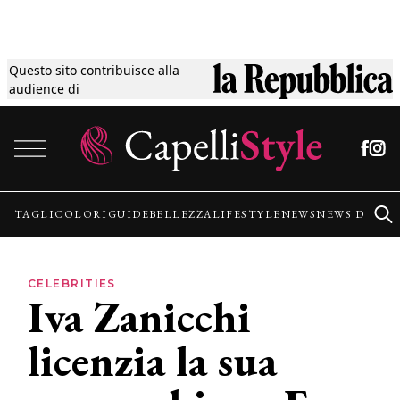
Questo sito contribuisce alla
Tagli
audience di
Vai al contenuto
Colori
Guide
TAGLI
COLORI
GUIDE
BELLEZZA
LIFESTYLE
NEWS
NEWS DALLE
Bellezza
CELEBRITIES
Iva Zanicchi
Lifestyle
licenzia la sua
News