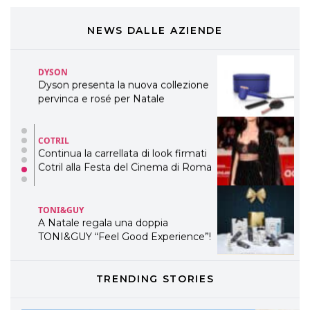
Cosmprof Worldwide Bologna
presenta THE BEAUTY &
WELLNESS CONGRESS 2022: I
NEWS DALLE AZIENDE
TEMI
DYSON
Dyson presenta la nuova collezione
pervinca e rosé per Natale
COTRIL
Continua la carrellata di look firmati
Cotril alla Festa del Cinema di Roma
TONI&GUY
A Natale regala una doppia
TONI&GUY “Feel Good Experience”!
TONI&GUY
TRENDING STORIES
LABEL.M lancia la sua innovativa ed
eco-sostenibile linea di prodotti