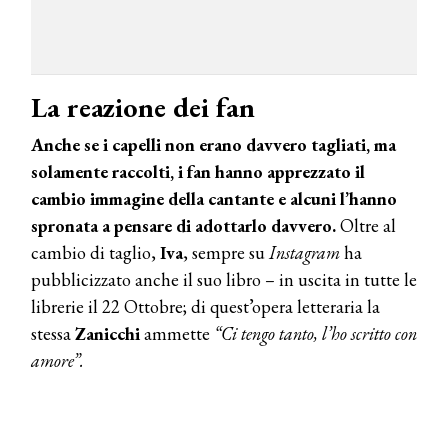
COTRIL
Continua la carrellata di look firmati
Cotril alla Festa del Cinema di Roma
La reazione dei fan
Anche se i capelli non erano davvero tagliati, ma
TONI&GUY
solamente raccolti, i fan hanno apprezzato il
A Natale regala una doppia
TONI&GUY “Feel Good Experience”!
cambio immagine della cantante e alcuni l’hanno
spronata a pensare di adottarlo davvero.
Oltre al
TONI&GUY
cambio di taglio,
Iva
, sempre su
Instagram
ha
LABEL.M lancia la sua innovativa ed
pubblicizzato anche il suo libro – in uscita in tutte le
eco-sostenibile linea di prodotti
professionali
librerie il 22 Ottobre; di quest’opera letteraria la
stessa
Zanicchi
ammette
“Ci tengo tanto, l’ho scritto con
DAVINES
amore”.
Davines presenta cofanetti beauty
preziosi per un regalo adatto ad
ogni capello
COSMOPROF WORLDWIDE BOLOGNA