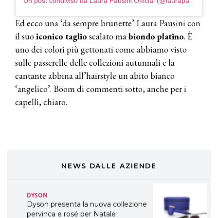
Un post condiviso da Laura Pausini Official (@laurapausini)
TONI&GUY
A Natale regala una doppia
TONI&GUY “Feel Good Experience”!
Ed ecco una ‘da sempre brunette’ Laura Pausini con
il suo
iconico taglio
scalato ma
biondo
platino
. È
TONI&GUY
uno dei colori più gettonati come abbiamo visto
LABEL.M lancia la sua innovativa ed
sulle passerelle delle collezioni autunnali e la
eco-sostenibile linea di prodotti
professionali
cantante abbina all’hairstyle un abito bianco
‘angelico’. Boom di commenti sotto, anche per i
DAVINES
capelli, chiaro.
Davines presenta cofanetti beauty
preziosi per un regalo adatto ad
ogni capello
COSMOPROF WORLDWIDE BOLOGNA
Cosmprof Worldwide Bologna
presenta THE BEAUTY &
WELLNESS CONGRESS 2022: I
NEWS DALLE AZIENDE
TEMI
DYSON
Dyson presenta la nuova collezione
pervinca e rosé per Natale