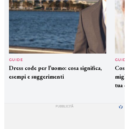
GUIDE
GUID
Dress code per l’uomo: cosa significa,
Cos'è
esempi e suggerimenti
miglio
tua c