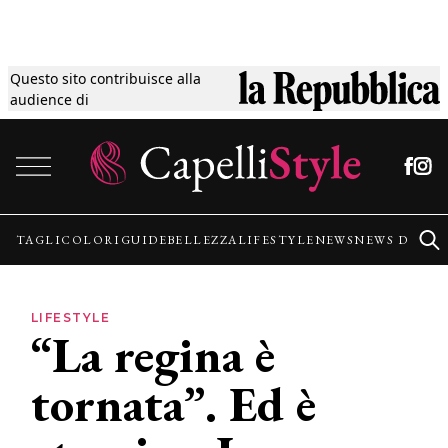
Questo sito contribuisce alla
Tagli
audience di
Vai al contenuto
Colori
Guide
TAGLI
COLORI
GUIDE
BELLEZZA
LIFESTYLE
NEWS
NEWS DALLE
Bellezza
LIFESTYLE
“La regina è
Lifestyle
tornata”. Ed è
News