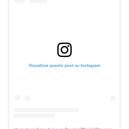
COSMOPROF WORLDWIDE BOLOGNA
Cosmprof Worldwide Bologna
presenta THE BEAUTY &
WELLNESS CONGRESS 2022: I
TEMI
Visualizza questo post su Instagram
DYSON
Dyson presenta la nuova collezione
pervinca e rosé per Natale
COTRIL
Continua la carrellata di look firmati
Cotril alla Festa del Cinema di Roma