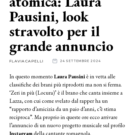
atomica: Laura
Pausini, look
News
stravolto per il
dalle
aziende
grande annuncio
FLAVIACAPELLI
24 SETTEMBRE 2024
In questo momento
Laura Pausini
è in vetta alle
classifiche dei brani più riprodotti ma non si ferma.
‘Zeri in più (Locura)’ è il brano che canta insieme a
Lazza, con cui come svelato dal rapper ha un
“rapporto d’amicizia da un paio d’anni, c’è stima
reciproca”. Ma proprio in queste ore ecco arrivare
l’annuncio di un nuovo progetto musicale sul profilo
Instagram
della cantante romagnola.