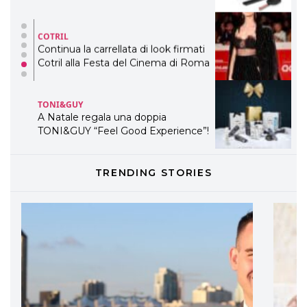
COTRIL
Continua la carrellata di look firmati
Cotril alla Festa del Cinema di Roma
TONI&GUY
A Natale regala una doppia
TONI&GUY “Feel Good Experience”!
TONI&GUY
TRENDING STORIES
LABEL.M lancia la sua innovativa ed
eco-sostenibile linea di prodotti
professionali
DAVINES
Davines presenta cofanetti beauty
preziosi per un regalo adatto ad
ogni capello