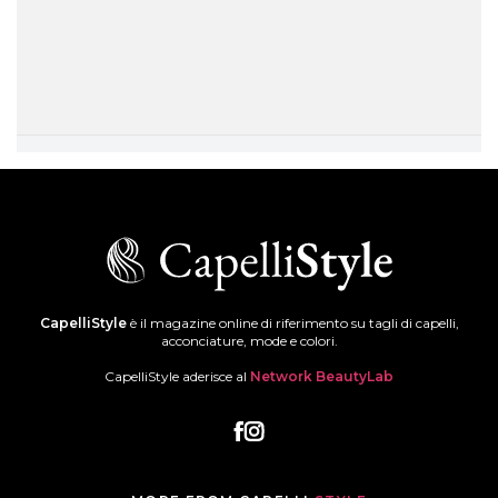
CapelliStyle
è il magazine online di riferimento su tagli di capelli,
acconciature, mode e colori.
CapelliStyle aderisce al
Network BeautyLab