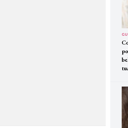
GU
Co
po
be
tu