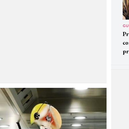
GU
Pr
co
pr