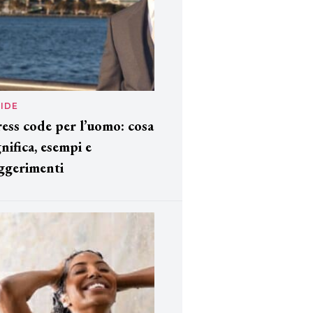
IDE
ess code per l’uomo: cosa
gnifica, esempi e
ggerimenti