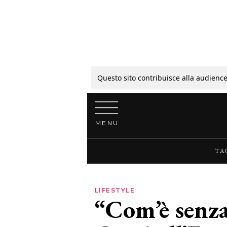
Tagli
Colori
Questo sito contribuisce alla audience
Vai al contenuto
Guide
MENU
Bellezza
TA
Lifestyle
LIFESTYLE
“Com’è senza
News