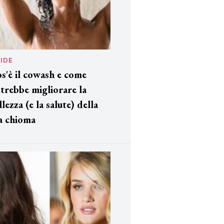
IDE
s'è il cowash e come
trebbe migliorare la
llezza (e la salute) della
a chioma