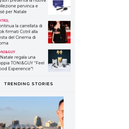
yson presenta la nuova
llezione pervinca e
sé per Natale
OTRIL
ntinua la carrellata di
ok firmati Cotril alla
esta del Cinema di
oma
ONI&GUY
 Natale regala una
oppia TONI&GUY “Feel
ood Experience”!
ONI&GUY
ABEL.M lancia la sua
TRENDING STORIES
novativa ed eco-
stenibile linea di
odotti professionali
AVINES
avines presenta
fanetti beauty preziosi
r un regalo adatto ad
ni capello