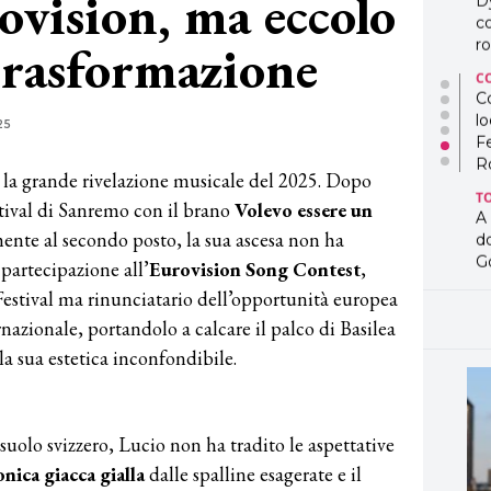
ovision, ma eccolo
D
co
trasformazione
ro
C
Co
lo
25
F
R
 la grande rivelazione musicale del 2025. Dopo
T
stival di Sanremo con il brano
Volevo essere un
A
mente al secondo posto, la sua ascesa non ha
d
G
 partecipazione all’
Eurovision Song Contest
,
Festival ma rinunciatario dell’opportunità europea
T
L
rnazionale, portandolo a calcare il palco di Basilea
in
 la sua estetica inconfondibile.
so
pr
D
D
suolo svizzero, Lucio non ha tradito le aspettative
co
pe
onica giacca gialla
dalle spalline esagerate e il
og