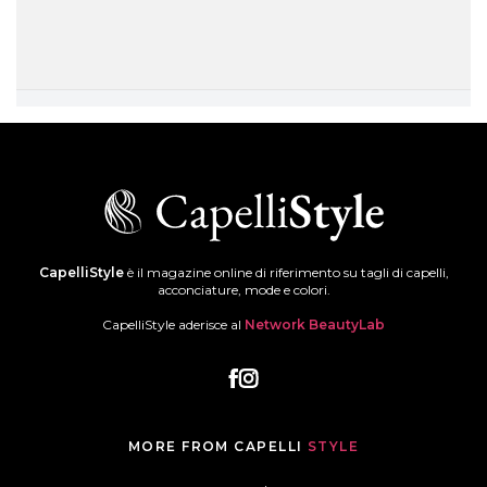
CapelliStyle
è il magazine online di riferimento su tagli di capelli,
acconciature, mode e colori.
CapelliStyle aderisce al
Network BeautyLab
MORE FROM CAPELLI
STYLE