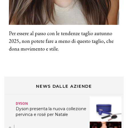
TONI&GUY “Feel Good Experience”!
TONI&GUY
LABEL.M lancia la sua innovativa ed
eco-sostenibile linea di prodotti
professionali
Per essere al passo con le tendenze taglio autunno
2025, non potete fare a meno di questo taglio, che
DAVINES
dona movimento e stile.
Davines presenta cofanetti beauty
preziosi per un regalo adatto ad
ogni capello
COSMOPROF WORLDWIDE BOLOGNA
Cosmprof Worldwide Bologna
presenta THE BEAUTY &
WELLNESS CONGRESS 2022: I
NEWS DALLE AZIENDE
TEMI
DYSON
Dyson presenta la nuova collezione
pervinca e rosé per Natale