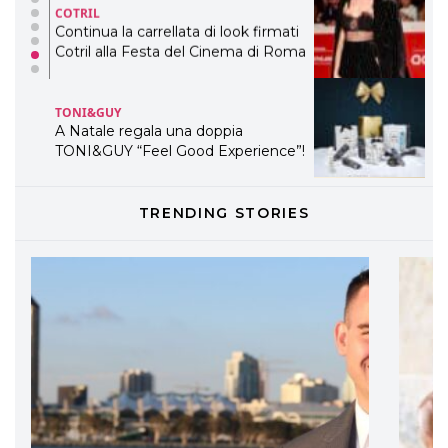
COTRIL
Continua la carrellata di look firmati
Cotril alla Festa del Cinema di Roma
TONI&GUY
A Natale regala una doppia
TONI&GUY “Feel Good Experience”!
TONI&GUY
TRENDING STORIES
LABEL.M lancia la sua innovativa ed
eco-sostenibile linea di prodotti
professionali
DAVINES
Davines presenta cofanetti beauty
preziosi per un regalo adatto ad
ogni capello