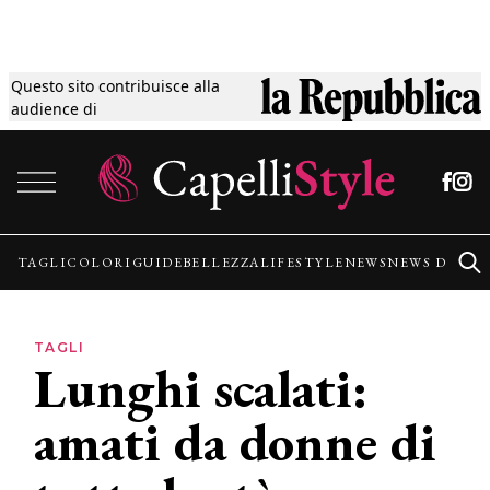
Questo sito contribuisce alla
Tagli
audience di
Vai al contenuto
Colori
Guide
TAGLI
COLORI
GUIDE
BELLEZZA
LIFESTYLE
NEWS
NEWS DALLE
Bellezza
TAGLI
Lunghi scalati:
Lifestyle
amati da donne di
News