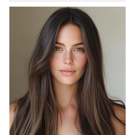
COSMOPROF WORLDWIDE BOLOGNA
Cosmprof Worldwide Bologna
presenta THE BEAUTY &
WELLNESS CONGRESS 2022: I
TEMI
DYSON
Dyson presenta la nuova collezione
pervinca e rosé per Natale
COTRIL
Continua la carrellata di look firmati
Cotril alla Festa del Cinema di Roma
TONI&GUY
A Natale regala una doppia