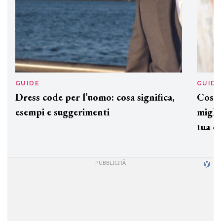
GUIDE
GUID
Dress code per l’uomo: cosa significa,
Cos'è
esempi e suggerimenti
miglio
tua c