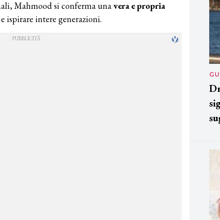
ginali, Mahmood si conferma una
vera e propria
 e ispirare intere generazioni.
GU
Dr
si
su