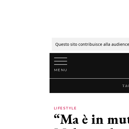
Tagli
Colori
Questo sito contribuisce alla audience
Vai al contenuto
Guide
MENU
Bellezza
TA
Lifestyle
LIFESTYLE
“Ma è in mu
News