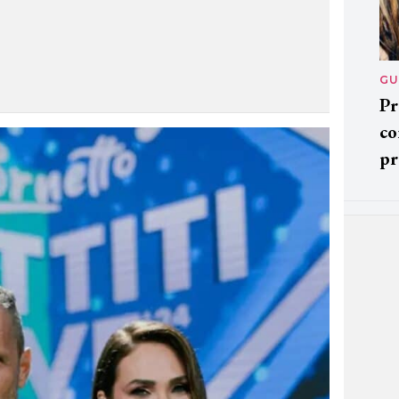
GU
Pr
co
pr