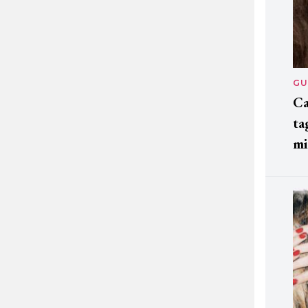
GU
Ca
ta
mi