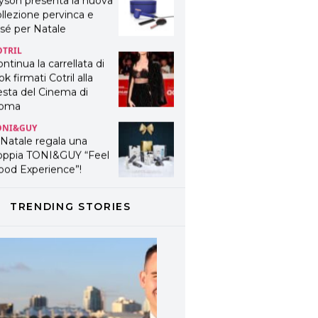
yson presenta la nuova
llezione pervinca e
sé per Natale
OTRIL
ntinua la carrellata di
ok firmati Cotril alla
esta del Cinema di
oma
ONI&GUY
 Natale regala una
oppia TONI&GUY “Feel
ood Experience”!
ONI&GUY
ABEL.M lancia la sua
TRENDING STORIES
novativa ed eco-
stenibile linea di
odotti professionali
AVINES
avines presenta
fanetti beauty preziosi
r un regalo adatto ad
ni capello