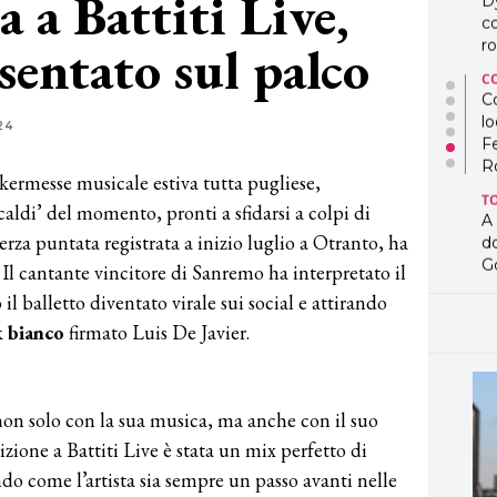
a Battiti Live,
D
co
sentato sul palco
ro
C
Co
lo
24
F
R
e kermesse musicale estiva tutta pugliese,
T
‘caldi’ del momento, pronti a sfidarsi a colpi di
A
terza puntata registrata a inizio luglio a Otranto, ha
d
G
. Il cantante vincitore di Sanremo ha interpretato il
l balletto diventato virale sui social e attirando
T
L
k bianco
firmato Luis De Javier.
in
so
pr
D
n solo con la sua musica, ma anche con il suo
D
bizione a Battiti Live è stata un mix perfetto di
co
pe
o come l’artista sia sempre un passo avanti nelle
og