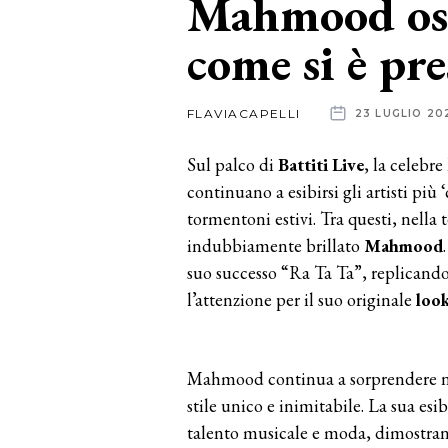
Mahmood osa 
come si è pre
News
dalle
FLAVIACAPELLI
23 LUGLIO 20
aziende
Sul palco di
Battiti Live
, la celebr
continuano a esibirsi gli artisti più 
tormentoni estivi. Tra questi, nella 
indubbiamente brillato
Mahmood
suo successo “Ra Ta Ta”, replicando i
l’attenzione per il suo originale
loo
Mahmood continua a sorprendere no
stile unico e inimitabile. La sua esi
talento musicale e moda, dimostrand