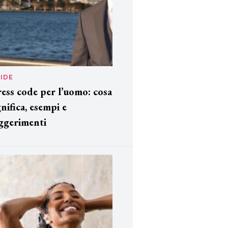
IDE
ess code per l’uomo: cosa
gnifica, esempi e
ggerimenti