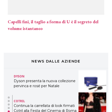
LABEL.M lancia la sua innovativa ed
eco-sostenibile linea di prodotti
professionali
Capelli fini, il taglio a forma di U è il segreto del
DAVINES
volume istantaneo
Davines presenta cofanetti beauty
preziosi per un regalo adatto ad
ogni capello
COSMOPROF WORLDWIDE BOLOGNA
Cosmprof Worldwide Bologna
presenta THE BEAUTY &
WELLNESS CONGRESS 2022: I
NEWS DALLE AZIENDE
TEMI
DYSON
Dyson presenta la nuova collezione
pervinca e rosé per Natale
COTRIL
Continua la carrellata di look firmati
Cotril alla Festa del Cinema di Roma