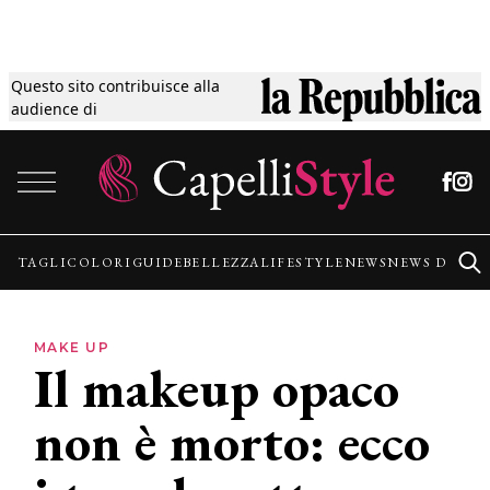
Questo sito contribuisce alla
Tagli
audience di
Vai al contenuto
Colori
Guide
TAGLI
COLORI
GUIDE
BELLEZZA
LIFESTYLE
NEWS
NEWS DALLE
Bellezza
MAKE UP
Il makeup opaco
Lifestyle
non è morto: ecco
News