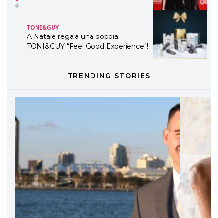
TONI&GUY
A Natale regala una doppia
TONI&GUY “Feel Good Experience”!
TONI&GUY
TRENDING STORIES
LABEL.M lancia la sua innovativa ed
eco-sostenibile linea di prodotti
professionali
DAVINES
Davines presenta cofanetti beauty
preziosi per un regalo adatto ad
ogni capello