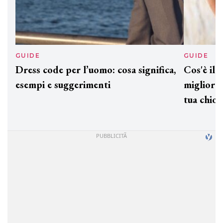
GUIDE
GUID
Dress code per l’uomo: cosa significa,
Cos'è
esempi e suggerimenti
miglio
tua c