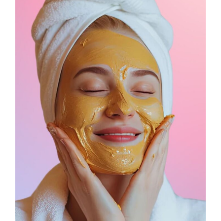
COSMOPROF WORLDWIDE BOLOGNA
Cosmprof Worldwide Bologna
presenta THE BEAUTY &
WELLNESS CONGRESS 2022: I
TEMI
DYSON
Dyson presenta la nuova collezione
pervinca e rosé per Natale
COTRIL
Continua la carrellata di look firmati
Cotril alla Festa del Cinema di Roma
TONI&GUY
A Natale regala una doppia
TONI&GUY “Feel Good Experience”!