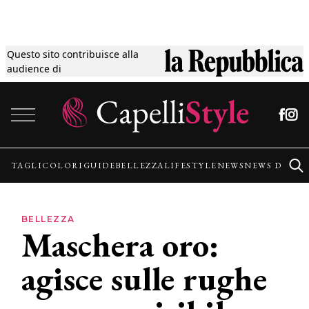
Questo sito contribuisce alla
Tagli
audience di
Vai al contenuto
Colori
Guide
TAGLI
COLORI
GUIDE
BELLEZZA
LIFESTYLE
NEWS
NEWS DALLE
Bellezza
BELLEZZA
Maschera oro:
Lifestyle
agisce sulle rughe
News