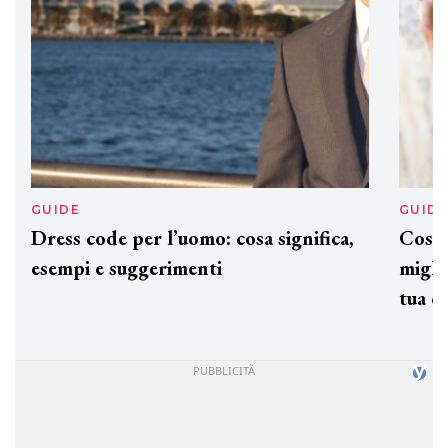
GUIDE
GUID
Dress code per l’uomo: cosa significa,
Cos'è
esempi e suggerimenti
miglio
tua c