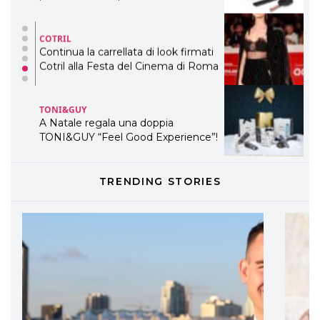
Continua la carrellata di look firmati
Cotril alla Festa del Cinema di Roma
TONI&GUY
A Natale regala una doppia
TONI&GUY “Feel Good Experience”!
TONI&GUY
LABEL.M lancia la sua innovativa ed
eco-sostenibile linea di prodotti
professionali
TRENDING STORIES
DAVINES
Davines presenta cofanetti beauty
preziosi per un regalo adatto ad
ogni capello