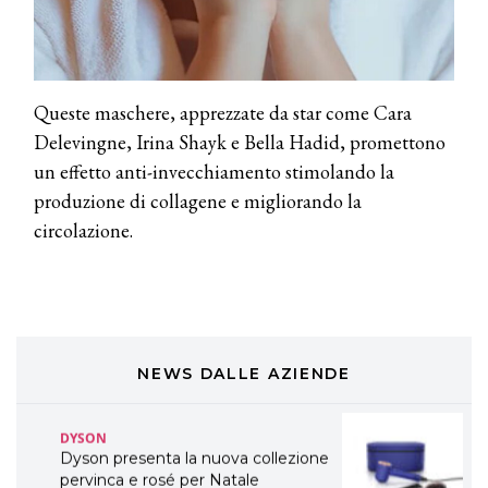
TONI&GUY
LABEL.M lancia la sua innovativa ed
eco-sostenibile linea di prodotti
professionali
Queste maschere, apprezzate da star come Cara
Delevingne, Irina Shayk e Bella Hadid, promettono
DAVINES
un effetto anti-invecchiamento stimolando la
Davines presenta cofanetti beauty
preziosi per un regalo adatto ad
produzione di collagene e migliorando la
ogni capello
circolazione.
COSMOPROF WORLDWIDE BOLOGNA
Cosmprof Worldwide Bologna
presenta THE BEAUTY &
WELLNESS CONGRESS 2022: I
TEMI
NEWS DALLE AZIENDE
DYSON
Dyson presenta la nuova collezione
pervinca e rosé per Natale
COTRIL