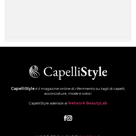
CapelliStyle
è il magazine online di riferimento su tagli di capelli,
acconciature, mode e colori.
CapelliStyle aderisce al
Network BeautyLab