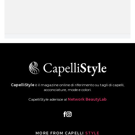
CapelliStyle
è il magazine online di riferimento su tagli di capelli,
acconciature, mode e colori.
CapelliStyle aderisce al
Network BeautyLab
MORE FROM CAPELLI
STYLE