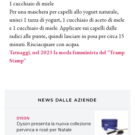
1 cucchiaio di miele
A Natale regala una doppia
TONI&GUY “Feel Good Experience”!
Per una maschera per capelli allo yogurt naturale,
unisci 1 tazza di yogurt, 1 cucchiaio di aceto di mele
TONI&GUY
e 1 cucchiaio di miele. Applicare sui capelli dalle
LABEL.M lancia la sua innovativa ed
radici alle punte, quindi lasciare in posa per circa 15
eco-sostenibile linea di prodotti
professionali
minuti. Risciacquare con acqua.
Tatuaggi, nel 2023 la moda femminista del “Tramp
DAVINES
Stamp”
Davines presenta cofanetti beauty
preziosi per un regalo adatto ad
ogni capello
COSMOPROF WORLDWIDE BOLOGNA
Cosmprof Worldwide Bologna
presenta THE BEAUTY &
WELLNESS CONGRESS 2022: I
NEWS DALLE AZIENDE
TEMI
DYSON
Dyson presenta la nuova collezione
pervinca e rosé per Natale