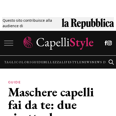
Questo sito contribuisce alla
Tagli
audience di
Vai al contenuto
Colori
Guide
TAGLI
COLORI
GUIDE
BELLEZZA
LIFESTYLE
NEWS
NEWS DALLE
Bellezza
GUIDE
Maschere capelli
Lifestyle
fai da te: due
News