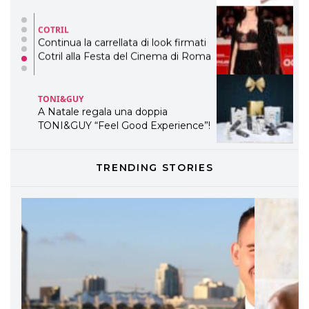
COTRIL
Continua la carrellata di look firmati
Cotril alla Festa del Cinema di Roma
TONI&GUY
A Natale regala una doppia
TONI&GUY “Feel Good Experience”!
TONI&GUY
TRENDING STORIES
LABEL.M lancia la sua innovativa ed
eco-sostenibile linea di prodotti
professionali
DAVINES
Davines presenta cofanetti beauty
preziosi per un regalo adatto ad
ogni capello