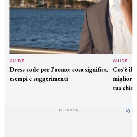
GUIDE
GUID
Dress code per l’uomo: cosa significa,
Cos'è
esempi e suggerimenti
miglio
tua c