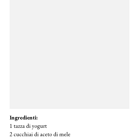
COSMOPROF WORLDWIDE BOLOGNA
Cosmprof Worldwide Bologna
presenta THE BEAUTY &
WELLNESS CONGRESS 2022: I
TEMI
DYSON
Dyson presenta la nuova collezione
pervinca e rosé per Natale
COTRIL
Continua la carrellata di look firmati
Ingredienti:
Cotril alla Festa del Cinema di Roma
1 tazza di yogurt
2 cucchiai di aceto di mele
TONI&GUY